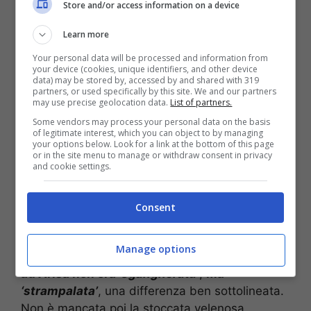
Store and/or access information on a device
Learn more
Your personal data will be processed and information from
your device (cookies, unique identifiers, and other device
data) may be stored by, accessed by and shared with 319
partners, or used specifically by this site. We and our partners
may use precise geolocation data.
List of partners.
Some vendors may process your personal data on the basis
of legitimate interest, which you can object to by managing
your options below. Look for a link at the bottom of this page
or in the site menu to manage or withdraw consent in privacy
and cookie settings.
Arisa saluta i fan durante l’ultima edizione di Amici (via social)
Il sito di
Roberto D’Agostino
ha diffuso la
Consent
notizia dell’
assenza di Arisa
e fino a prova
contraria, ad oggi,
non sono giunte smentite
.
Manage options
Dagospia
ha precisato che
l’aggettivo attributo
ad Arisa non era
‘sgangherata’
,
ma
‘strampalata’
, una differenza ben sottolineata.
Non è mancata poi la stoccata velenosa,