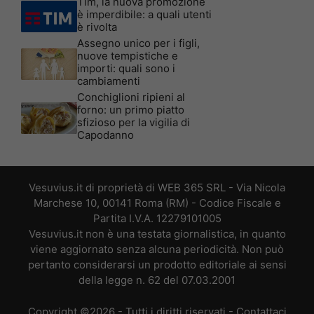
Tim, la nuova promozione
è imperdibile: a quali utenti
è rivolta
Assegno unico per i figli,
nuove tempistiche e
importi: quali sono i
cambiamenti
Conchiglioni ripieni al
forno: un primo piatto
sfizioso per la vigilia di
Capodanno
Vesuvius.it di proprietà di WEB 365 SRL - Via Nicola
Marchese 10, 00141 Roma (RM) - Codice Fiscale e
Partita I.V.A. 12279101005
Vesuvius.it non è una testata giornalistica, in quanto
viene aggiornato senza alcuna periodicità. Non può
pertanto considerarsi un prodotto editoriale ai sensi
della legge n. 62 del 07.03.2001
Copyright ©2026 - Tutti i diritti riservati -
Contattaci