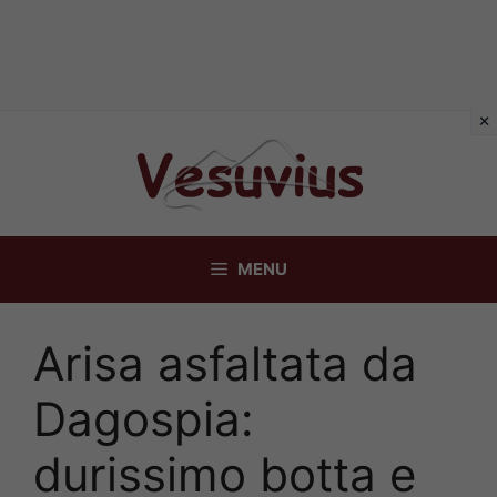
Vai
al
contenuto
MENU
Arisa asfaltata da
Dagospia:
durissimo botta e