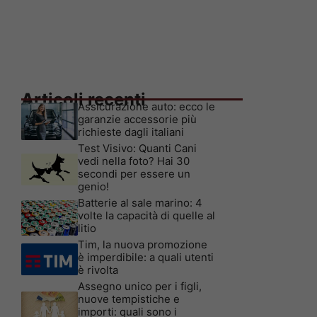
Articoli recenti
Assicurazione auto: ecco le
garanzie accessorie più
richieste dagli italiani
Test Visivo: Quanti Cani
vedi nella foto? Hai 30
secondi per essere un
genio!
Batterie al sale marino: 4
volte la capacità di quelle al
litio
Tim, la nuova promozione
è imperdibile: a quali utenti
è rivolta
Assegno unico per i figli,
nuove tempistiche e
importi: quali sono i