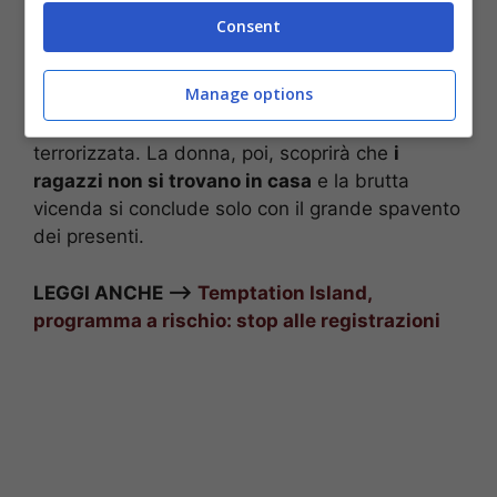
Nella prossima puntata della serie tv turca tanto
Consent
amata anche in Italia, Nevin (madre di Ezgi, ndr)
dopo la discussione con la figlia a causa delle
Manage options
bugie dette da quest’ultima, vede il fumo ed i
pompieri nell’appartamento di Ozgur ed è
terrorizzata. La donna, poi, scoprirà che
i
ragazzi non si trovano in casa
e la brutta
vicenda si conclude solo con il grande spavento
dei presenti.
LEGGI ANCHE –>
Temptation Island,
programma a rischio: stop alle registrazioni