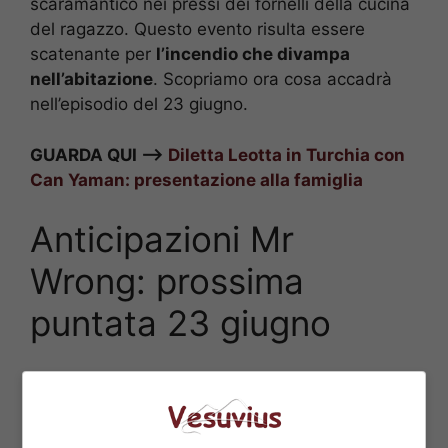
scaramantico nei pressi dei fornelli della cucina
del ragazzo. Questo evento risulta essere
scatenante per
l’incendio che divampa
nell’abitazione
. Scopriamo ora cosa accadrà
nell’episodio del 23 giugno.
GUARDA QUI –>
Diletta Leotta in Turchia con
Can Yaman: presentazione alla famiglia
Anticipazioni Mr
Wrong: prossima
puntata 23 giugno