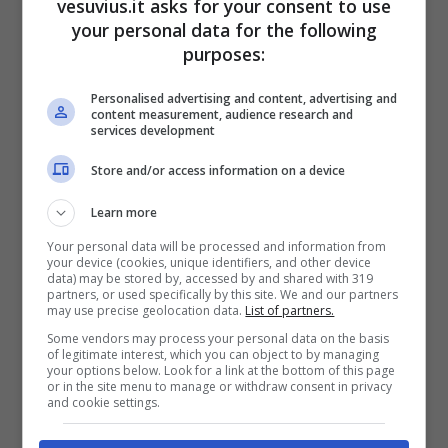
vesuvius.it asks for your consent to use
your personal data for the following
purposes:
Personalised advertising and content, advertising and
content measurement, audience research and
services development
Store and/or access information on a device
Learn more
POTREBBE INTERESSARTI ANCHE
Your personal data will be processed and information from
>>>
Carignano, uomo spara a tutta la famiglia:
your device (cookies, unique identifiers, and other device
dopo si suicida
data) may be stored by, accessed by and shared with 319
partners, or used specifically by this site. We and our partners
may use precise geolocation data.
List of partners.
Coronavirus, ieri meno
Some vendors may process your personal data on the basis
of legitimate interest, which you can object to by managing
positivi ma anche meno
your options below. Look for a link at the bottom of this page
or in the site menu to manage or withdraw consent in privacy
and cookie settings.
tamponi