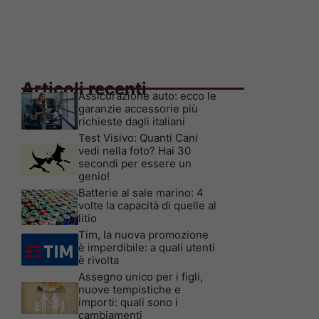
Articoli recenti
Assicurazione auto: ecco le
garanzie accessorie più
richieste dagli italiani
Test Visivo: Quanti Cani
vedi nella foto? Hai 30
secondi per essere un
genio!
Batterie al sale marino: 4
volte la capacità di quelle al
litio
Tim, la nuova promozione
è imperdibile: a quali utenti
è rivolta
Assegno unico per i figli,
nuove tempistiche e
importi: quali sono i
cambiamenti