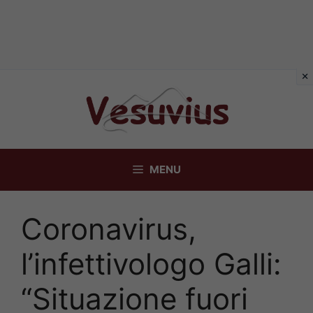
Vai
al
contenuto
MENU
Coronavirus,
l’infettivologo Galli:
“Situazione fuori