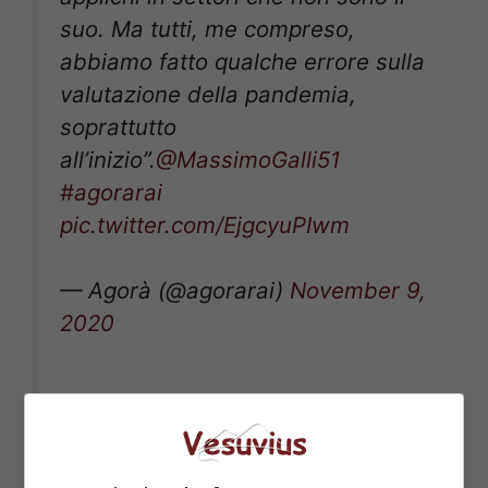
suo. Ma tutti, me compreso,
abbiamo fatto qualche errore sulla
valutazione della pandemia,
soprattutto
all’inizio”.
@MassimoGalli51
#agorarai
pic.twitter.com/EjgcyuPIwm
— Agorà (@agorarai)
November 9,
2020