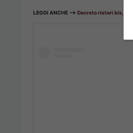
LEGGI ANCHE –>
Decreto ristori bis, fo