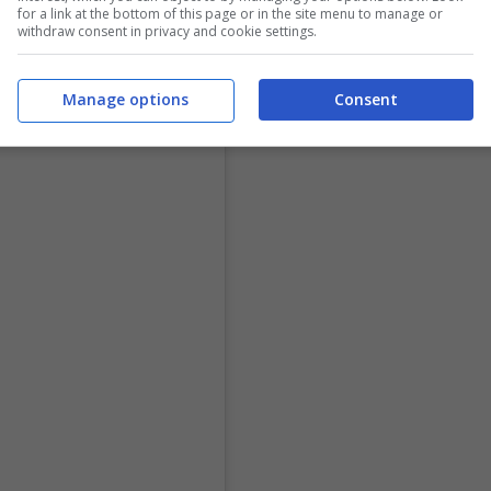
for a link at the bottom of this page or in the site menu to manage or
withdraw consent in privacy and cookie settings.
ndi perduti per le imprese e stop a tasse
Manage options
Consent