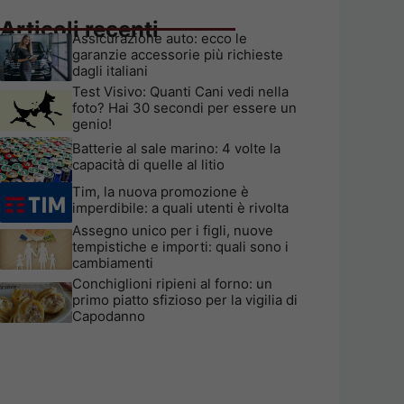
Articoli recenti
Assicurazione auto: ecco le
garanzie accessorie più richieste
dagli italiani
Test Visivo: Quanti Cani vedi nella
foto? Hai 30 secondi per essere un
genio!
Batterie al sale marino: 4 volte la
capacità di quelle al litio
Tim, la nuova promozione è
imperdibile: a quali utenti è rivolta
Assegno unico per i figli, nuove
tempistiche e importi: quali sono i
cambiamenti
Conchiglioni ripieni al forno: un
primo piatto sfizioso per la vigilia di
Capodanno