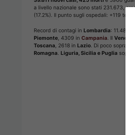
39.811 nuovi casi, 425 morti
e 5966 guarit
a livello nazionale sono stati 231.673, cre
(17.2%). Il punto sugli ospedali: +119 tera
Record di contagi in
Lombardia
: 11.489 c
Piemonte
, 4309 in
Campania
. Il
Veneto
a
Toscana
, 2618 in
Lazio
. Di poco sopra i d
Romagna
.
Liguria, Sicilia e Puglia
sopra i