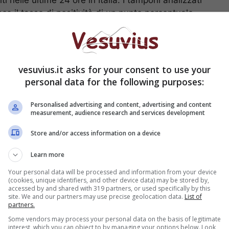
i nelle ultime 24 ore in Italia. I tamponi analizzati
sce il tasso di positività di un punto percentuale
pie intensive, +1104 ricoveri in degenza ordinaria.
asi registrati nel bollettino di oggi. 4437 contagi in
rriva a quota 3815 nuovi contagi, 2787 in
vesuvius.it asks for your consent to use your
uemila nuovi casi l’incremento dell’
Emilia
personal data for the following purposes:
 mille casi.
Personalised advertising and content, advertising and content
measurement, audience research and services development
Store and/or access information on a device
Learn more
Your personal data will be processed and information from your device
(cookies, unique identifiers, and other device data) may be stored by,
accessed by and shared with 319 partners, or used specifically by this
site. We and our partners may use precise geolocation data.
List of
partners.
Some vendors may process your personal data on the basis of legitimate
interest, which you can object to by managing your options below. Look