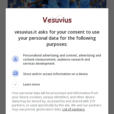
vesuvius.it asks for your consent to use
your personal data for the following
purposes:
(Getty Images)
Personalised advertising and content, advertising and
content measurement, audience research and
Il club di
De Laurentiis
ha annunciato su
Twitter
services development
la decisione di fare ricorso in appello:
“La SSCN
da sempre rispetta le regole e la legge.
Attende
Store and/or access information on a device
con fiducia l’esito dell’appello
credendo
Learn more
fermamente nella Giustizia”
.
Your personal data will be processed and information from
your device (cookies, unique identifiers, and other device
data) may be stored by, accessed by and shared with 319
partners, or used specifically by this site. We and our partners
may use precise geolocation data.
List of partners.