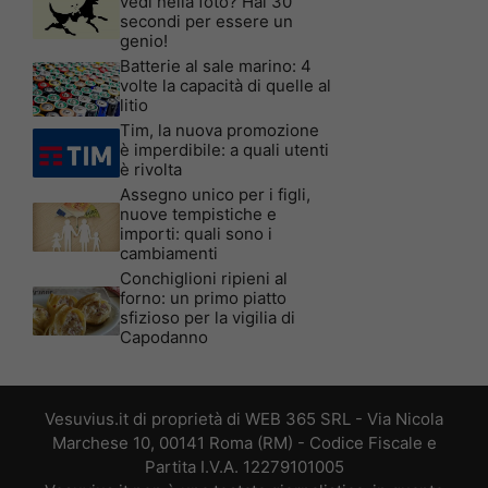
vedi nella foto? Hai 30
secondi per essere un
genio!
Batterie al sale marino: 4
volte la capacità di quelle al
litio
Tim, la nuova promozione
è imperdibile: a quali utenti
è rivolta
Assegno unico per i figli,
nuove tempistiche e
importi: quali sono i
cambiamenti
Conchiglioni ripieni al
forno: un primo piatto
sfizioso per la vigilia di
Capodanno
Vesuvius.it di proprietà di WEB 365 SRL - Via Nicola
Marchese 10, 00141 Roma (RM) - Codice Fiscale e
Partita I.V.A. 12279101005