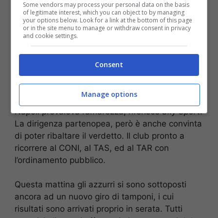
Some vendors may process your personal data on the basis
of legitimate interest, which you can object to by managing
your options below. Look for a link at the bottom of this page
or in the site menu to manage or withdraw consent in privacy
and cookie settings.
Consent
Manage options
Subito dopo l’arrivo dalla sentenza in casa
Napoli prevaleva l’amarezza, riferisce
Sky Sport
.
La dirigenza partenopea, però è anche convinta
di poter ribaltare il verdetto. Il club pronto a
ricorrere al CONI, al TAS, ed al TAR con
l’ordinamento pubblico.
Questa mattina gli azzurri si sono sottoposti
ancora ad un nuovo giro di tamponi, i cui
risultati sono arrivati proprio in serata. Tutti