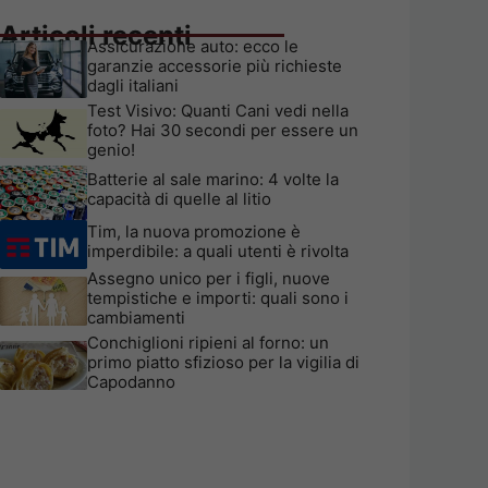
Articoli recenti
Assicurazione auto: ecco le
garanzie accessorie più richieste
dagli italiani
Test Visivo: Quanti Cani vedi nella
foto? Hai 30 secondi per essere un
genio!
Batterie al sale marino: 4 volte la
capacità di quelle al litio
Tim, la nuova promozione è
imperdibile: a quali utenti è rivolta
Assegno unico per i figli, nuove
tempistiche e importi: quali sono i
cambiamenti
Conchiglioni ripieni al forno: un
primo piatto sfizioso per la vigilia di
Capodanno