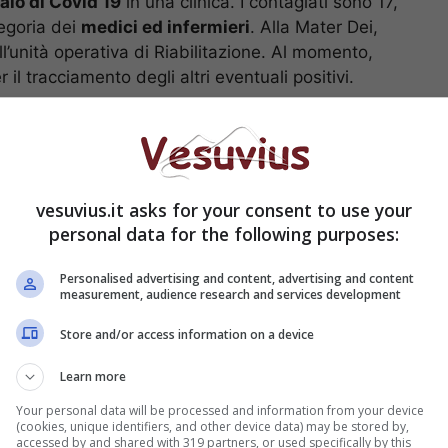
aio di Covid 19
in una clinica. I contagiati sono 17,
egoria dei
medici ed infermieri
. Alla Mater Dei,
’unità operativa di Riabilitazione. Al momento,
il tracciamento degli altri eventuali positivi.
oronavirus, il bollettino del 7 ottobre: oltre 3500
ocolaio nella clinica
vesuvius.it asks for your consent to use your
personal data for the following purposes:
Personalised advertising and content, advertising and content
measurement, audience research and services development
Store and/or access information on a device
Learn more
Your personal data will be processed and information from your device
(cookies, unique identifiers, and other device data) may be stored by,
accessed by and shared with 319 partners, or used specifically by this