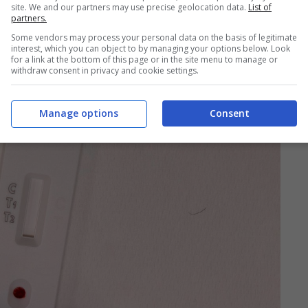
site. We and our partners may use precise geolocation data.
List of
partners.
Some vendors may process your personal data on the basis of legitimate
interest, which you can object to by managing your options below. Look
for a link at the bottom of this page or in the site menu to manage or
withdraw consent in privacy and cookie settings.
Manage options
Consent