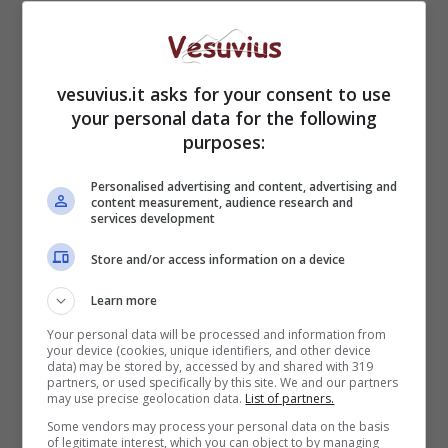
Internazionali Napoli: un altro italiano
vesuvius.it asks for your consent to use
nel tabellone principale
your personal data for the following
23 Aprile 2012
purposes:
Personalised advertising and content, advertising and
content measurement, audience research and
services development
Tennis Napoli Cup – Trofeo Banco di
Store and/or access information on a device
Napoli al via
Learn more
19 Aprile 2012
Your personal data will be processed and information from
your device (cookies, unique identifiers, and other device
data) may be stored by, accessed by and shared with 319
partners, or used specifically by this site. We and our partners
may use precise geolocation data.
List of partners.
Some vendors may process your personal data on the basis
of legitimate interest, which you can object to by managing