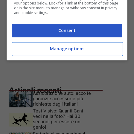
your options below. Look for a link at the bottom of this page
or in the site menu to manage or withdraw consent in privacy
and cookie settings.
Consent
Manage options
Articoli recenti
Assicurazione auto: ecco le
garanzie accessorie più
richieste dagli italiani
Test Visivo: Quanti Cani
vedi nella foto? Hai 30
secondi per essere un
genio!
Batterie al sale marino: 4