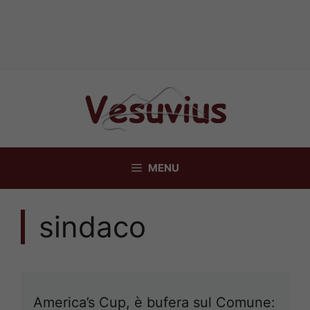
Vai
al
contenuto
MENU
sindaco
America’s Cup, è bufera sul Comune: