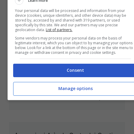
Learn more
Your personal data will be processed and information from your
device (cookies, unique identifiers, and other device data) may be
stored by, accessed by and shared with 319 partners, or used
specifically by this site. We and our partners may use precise
De Magistris annuncia: tra venti
geolocation data.
List of partners.
giorni la nuova giunta
Some vendors may process your personal data on the basis of
legitimate interest, which you can object to by managing your options
20 Aprile 2013
below. Look for a link at the bottom of this page or in the site menu to
manage or withdraw consent in privacy and cookie settings.
Consent
Città della Scienza, il Governo
Manage options
chiede due siti alternativi
18 Aprile 2013