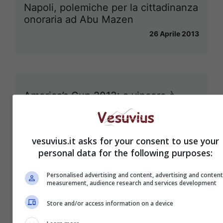
Napoli, polemiche per la cittadinanza
onoraria ad Abu Mazen
26 Aprile 2013
America’s Cup 2013: a vincere è
Napoli
23 Aprile 2013
vesuvius.it asks for your consent to use your
personal data for the following purposes:
Personalised advertising and content, advertising and conten
Napoli, cambia la Ztl del Mare e
measurement, audience research and services development
quella di piazza Dante e via Duomo
Store and/or access information on a device
22 Aprile 2013