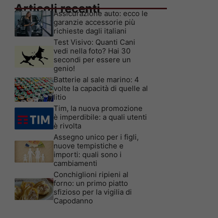
Articoli recenti
Assicurazione auto: ecco le
garanzie accessorie più
richieste dagli italiani
Test Visivo: Quanti Cani
vedi nella foto? Hai 30
secondi per essere un
genio!
Batterie al sale marino: 4
volte la capacità di quelle al
litio
Tim, la nuova promozione
è imperdibile: a quali utenti
è rivolta
Assegno unico per i figli,
nuove tempistiche e
importi: quali sono i
cambiamenti
Conchiglioni ripieni al
forno: un primo piatto
sfizioso per la vigilia di
Capodanno