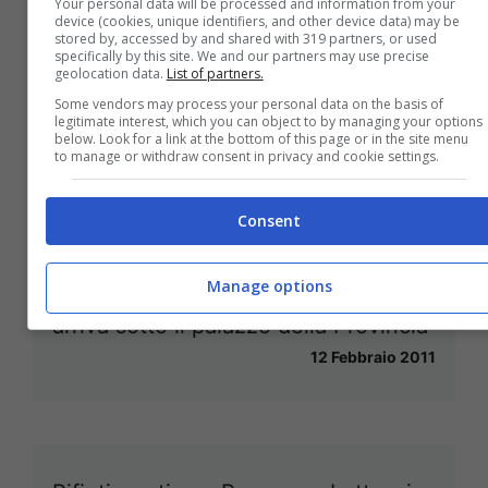
Your personal data will be processed and information from your
device (cookies, unique identifiers, and other device data) may be
stored by, accessed by and shared with 319 partners, or used
specifically by this site. We and our partners may use precise
geolocation data.
List of partners.
Omicidio Landi: ergastolo per gli
Some vendors may process your personal data on the basis of
legitimate interest, which you can object to by managing your options
assassini dell’ ex assessore
below. Look for a link at the bottom of this page or in the site menu
to manage or withdraw consent in privacy and cookie settings.
24 Febbraio 2011
Consent
Manage options
Quarto: la protesta antidiscarica
arriva sotto il palazzo della Provincia
12 Febbraio 2011