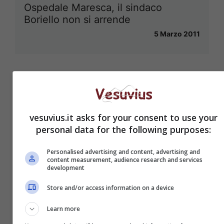
Ospedale Maresca, il sindaco
Boriello non si arrende
5 Marzo 2011
Bill Viola, il nuovo Caravaggio, in
mostra al museo Capodimonte
vesuvius.it asks for your consent to use your
27 Febbraio 2011
personal data for the following purposes:
Personalised advertising and content, advertising and
content measurement, audience research and services
development
“I pugni in tasca” con Ambra
Store and/or access information on a device
Angiolini
Learn more
27 Febbraio 2011