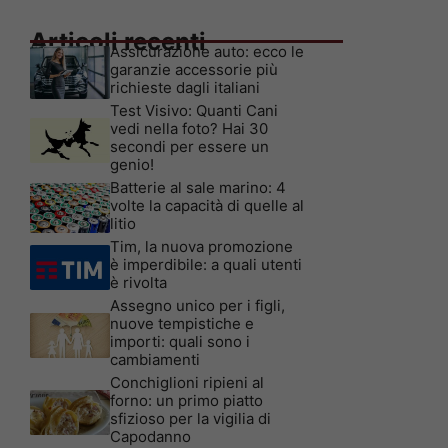
Articoli recenti
Assicurazione auto: ecco le
garanzie accessorie più
richieste dagli italiani
Test Visivo: Quanti Cani
vedi nella foto? Hai 30
secondi per essere un
genio!
Batterie al sale marino: 4
volte la capacità di quelle al
litio
Tim, la nuova promozione
è imperdibile: a quali utenti
è rivolta
Assegno unico per i figli,
nuove tempistiche e
importi: quali sono i
cambiamenti
Conchiglioni ripieni al
forno: un primo piatto
sfizioso per la vigilia di
Capodanno