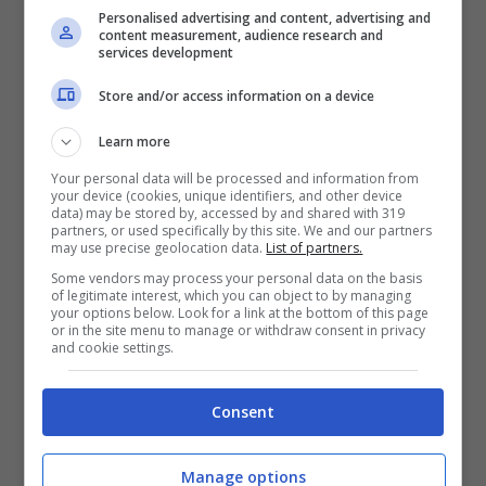
degli spettacoli alla Floridiana
Personalised advertising and content, advertising and
2 Luglio 2012
content measurement, audience research and
services development
Store and/or access information on a device
Learn more
Americas’s Cup a gonfie vele per le
Your personal data will be processed and information from
presenze al Public Event Village. Gli
your device (cookies, unique identifiers, and other device
data) may be stored by, accessed by and shared with 319
appuntamenti di domani
partners, or used specifically by this site. We and our partners
may use precise geolocation data.
List of partners.
12 Aprile 2012
Some vendors may process your personal data on the basis
of legitimate interest, which you can object to by managing
your options below. Look for a link at the bottom of this page
or in the site menu to manage or withdraw consent in privacy
and cookie settings.
Marinella a Londra, il lusso Made in
Naples diventa British
Consent
2 Giugno 2011
Manage options