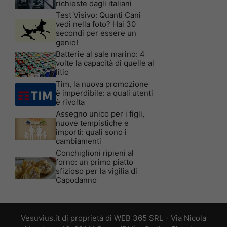
richieste dagli italiani
Test Visivo: Quanti Cani
vedi nella foto? Hai 30
secondi per essere un
genio!
Batterie al sale marino: 4
volte la capacità di quelle al
litio
Tim, la nuova promozione
è imperdibile: a quali utenti
è rivolta
Assegno unico per i figli,
nuove tempistiche e
importi: quali sono i
cambiamenti
Conchiglioni ripieni al
forno: un primo piatto
sfizioso per la vigilia di
Capodanno
Vesuvius.it di proprietà di WEB 365 SRL - Via Nicola