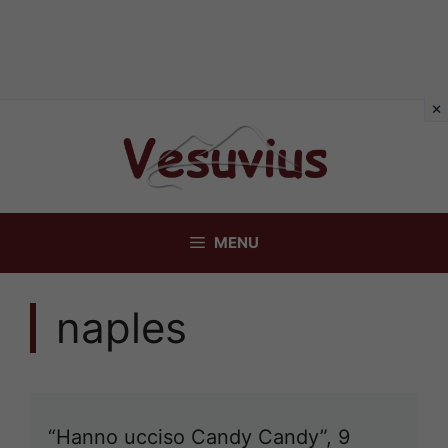
Vai
al
contenuto
MENU
naples
“Hanno ucciso Candy Candy”, 9