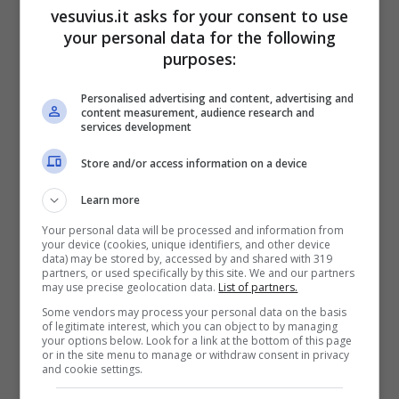
vesuvius.it asks for your consent to use
your personal data for the following
purposes:
Personalised advertising and content, advertising and
content measurement, audience research and
services development
Store and/or access information on a device
L’amico di Blanco Mohamed è stato intervistato
Learn more
al settimanale
Di Più
e ha rivelato perché
Your personal data will be processed and information from
Blanco
ha scelto proprio questo nome:
your device (cookies, unique identifiers, and other device
data) may be stored by, accessed by and shared with 319
Riccardo Fabbriconi
è allergico al latte. Il
partners, or used specifically by this site. We and our partners
cantante diciannovenne è infatti
intollerante al
may use precise geolocation data.
List of partners.
lattosio
e proprio per questo avrebbe scelto di
Some vendors may process your personal data on the basis
of legitimate interest, which you can object to by managing
chiamarsi Blanco: un
termine spagnolo
che
your options below. Look for a link at the bottom of this page
vuol dire bianco, proprio come il latte che
or in the site menu to manage or withdraw consent in privacy
and cookie settings.
purtroppo non può bere.