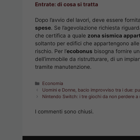
Entrate: di cosa si tratta
Dopo l’avvio del lavori, deve essere fornit
spese
. Se l’agevolazione richiesta riguard
che certifica a quale
zona sismica appart
soltanto per edifici che appartengono all
rischio. Per l’
ecobonus
bisogna fornire una
dell’immobile da ristrutturare, di un impi
tramite manutenzione.
Categorie
Economia
Uomini e Donne, bacio improvviso tra i due: pu
Nintendo Switch: i tre giochi da non perdere a
I commenti sono chiusi.