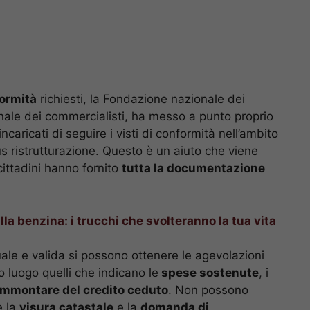
formità
richiesti, la Fondazione nazionale dei
onale dei commercialisti, ha messo a punto proprio
incaricati di seguire i visti di conformità nell’ambito
 ristrutturazione. Questo è un aiuto che viene
 cittadini hanno fornito
tutta la documentazione
a benzina: i trucchi che svolteranno la tua vita
e e valida si possono ottenere le agevolazioni
 luogo quelli che indicano le
spese sostenute
, i
mmontare del credito ceduto
. Non possono
e la
visura catastale
e la
domanda di