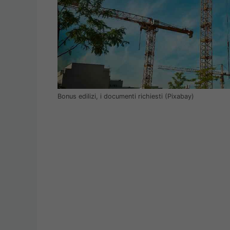
Bonus edilizi, i documenti richiesti (Pixabay)