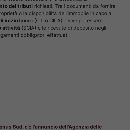
o dei tributi
richiesti. Tra i documenti da fornire
oprietà o la disponibilità dell’immobile in capo a
 inizio lavori
(CIL o CILA). Deve poi essere
o attività
(SCIA) e le ricevute di deposito negli
gamenti obbligatori effettuati.
onus Sud, c’è l’annuncio dell’Agenzia delle