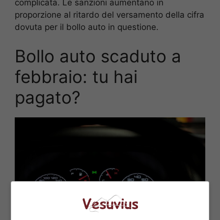
complicata. Le sanzioni aumentano in
proporzione al ritardo del versamento della cifra
dovuta per il bollo auto in questione.
Bollo auto scaduto a
febbraio: tu hai
pagato?