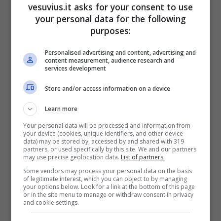
vesuvius.it asks for your consent to use
Bollo auto (Pixabay)
your personal data for the following
purposes:
Personalised advertising and content, advertising and
content measurement, audience research and
services development
Store and/or access information on a device
Learn more
Your personal data will be processed and information from
your device (cookies, unique identifiers, and other device
data) may be stored by, accessed by and shared with 319
partners, or used specifically by this site. We and our partners
may use precise geolocation data.
List of partners.
In cosa consiste l’
avviso di pagamento
? Si
Some vendors may process your personal data on the basis
tratta di un avvertimento bonario rivolto
of legitimate interest, which you can object to by managing
your options below. Look for a link at the bottom of this page
all’intestatario della vettura che non ha ancora
or in the site menu to manage or withdraw consent in privacy
pagato con il quale viene avvisato del mancato
and cookie settings.
pagamento. La tassa automobilistica va pagata