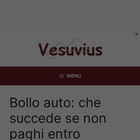
Vai
al
contenuto
MENU
Bollo auto: che
succede se non
paghi entro