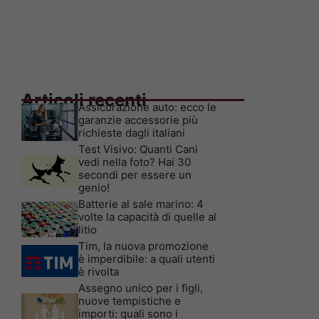
Articoli recenti
Assicurazione auto: ecco le
garanzie accessorie più
richieste dagli italiani
Test Visivo: Quanti Cani
vedi nella foto? Hai 30
secondi per essere un
genio!
Batterie al sale marino: 4
volte la capacità di quelle al
litio
Tim, la nuova promozione
è imperdibile: a quali utenti
è rivolta
Assegno unico per i figli,
nuove tempistiche e
importi: quali sono i