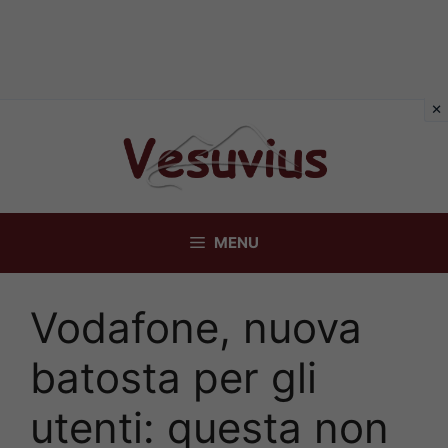
Vai
al
contenuto
MENU
Vodafone, nuova
batosta per gli
utenti: questa non