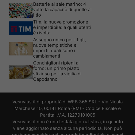
Batterie al sale marino: 4
volte la capacità di quelle al
litio
Tim, la nuova promozione
è imperdibile: a quali utenti
è rivolta
Assegno unico per i figli,
nuove tempistiche e
importi: quali sono i
cambiamenti
Conchiglioni ripieni al
forno: un primo piatto
sfizioso per la vigilia di
Capodanno
Vesuvius.it di proprietà di WEB 365 SRL - Via Nicola
Marchese 10, 00141 Roma (RM) - Codice Fiscale e
Partita I.V.A. 12279101005
Vesuvius.it non è una testata giornalistica, in quanto
viene aggiornato senza alcuna periodicità. Non può
pertanto considerarsi un prodotto editoriale ai sensi