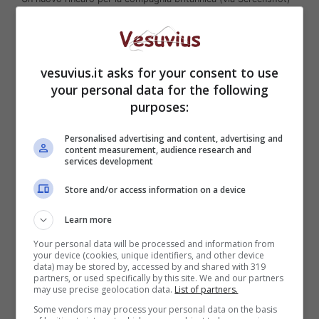
vesuvius.it asks for your consent to use
your personal data for the following
purposes:
Personalised advertising and content, advertising and
content measurement, audience research and
services development
Store and/or access information on a device
Learn more
Il nuovo rincaro da parte di
Vodafone
riguarderà anche i nuovi clienti che hanno
Your personal data will be processed and information from
your device (cookies, unique identifiers, and other device
attivato da poco la
Vodafone
Special 50 Giga
data) may be stored by, accessed by and shared with 319
nelle precedenti settimane. Infatti anche i nuovi
partners, or used specifically by this site. We and our partners
may use precise geolocation data.
List of partners.
clienti si troveranno a pagare un nuovo rincaro
nelle prossime settimane. Una vera e propria
Some vendors may process your personal data on the basis