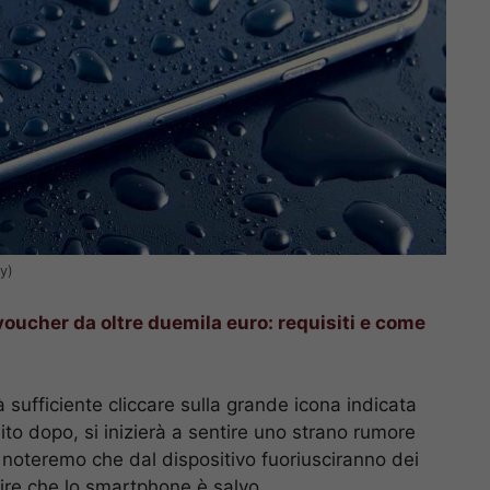
y)
oucher da oltre duemila euro: requisiti e come
 sufficiente cliccare sulla grande icona indicata
ito dopo, si inizierà a sentire uno strano rumore
 noteremo che dal dispositivo fuoriusciranno dei
uire che lo smartphone è salvo.