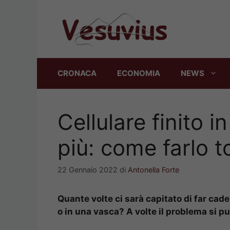
Vai
al
contenuto
CRONACA
ECONOMIA
NEWS
Cellulare finito 
più: come farlo t
22 Gennaio 2022
di
Antonella Forte
Quante volte ci sarà capitato di far cad
o in una vasca? A volte il problema si 