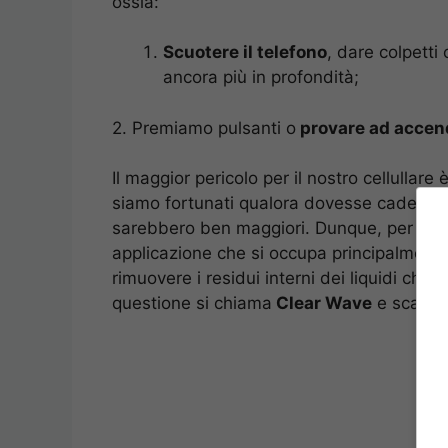
ossia:
Scuotere il telefono
, dare colpetti
ancora più in profondità;
2. Premiamo pulsanti o
provare ad accen
Il maggior pericolo per il nostro cellullare è
siamo fortunati qualora dovesse cadere 
sarebbero ben maggiori. Dunque, per pr
applicazione che si occupa principalmente 
rimuovere i residui interni dei liquidi che 
questione si chiama
Clear Wave
e scarica