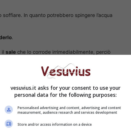
 o soffiare. In quanto potrebbero spingere l’acqua
derlo
.
 il
sale
che lo corrode irrimediabilmente, perciò
in
acqua dolce
, in quanto le probabilità di salvarlo
ima cosa bisognerà
scaricare il download
di una
di questo, cioè di consentire al cellulare di
potrebbero rovinare i circuiti hardware. L’app in
vesuvius.it asks for your consent to use your
rla è davvero semplice.
personal data for the following purposes:
Personalised advertising and content, advertising and content
measurement, audience research and services development
Store and/or access information on a device