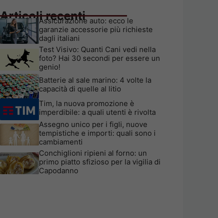
Articoli recenti
Assicurazione auto: ecco le
garanzie accessorie più richieste
dagli italiani
Test Visivo: Quanti Cani vedi nella
foto? Hai 30 secondi per essere un
genio!
Batterie al sale marino: 4 volte la
capacità di quelle al litio
Tim, la nuova promozione è
imperdibile: a quali utenti è rivolta
Assegno unico per i figli, nuove
tempistiche e importi: quali sono i
cambiamenti
Conchiglioni ripieni al forno: un
primo piatto sfizioso per la vigilia di
Capodanno