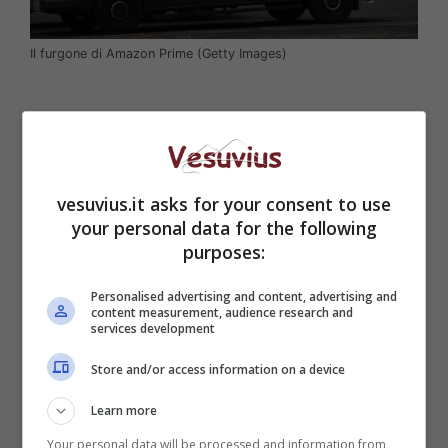
Il furgone di Amazon Prime (Getty Images)
vesuvius.it asks for your consent to use
your personal data for the following
purposes:
Personalised advertising and content, advertising and
content measurement, audience research and
services development
L’obiettivo è di ampliare il più possibile la sua
Store and/or access information on a device
rete logistica per venire incontro alla forte
Learn more
domanda da parte dei clienti. Necessario,
perciò, è ingrandire anche la selezione di
Your personal data will be processed and information from