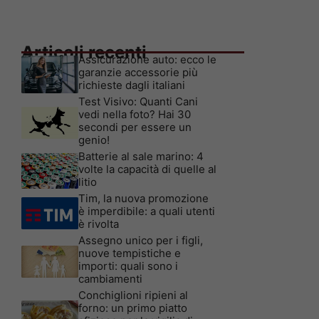
Articoli recenti
Assicurazione auto: ecco le
garanzie accessorie più
richieste dagli italiani
Test Visivo: Quanti Cani
vedi nella foto? Hai 30
secondi per essere un
genio!
Batterie al sale marino: 4
volte la capacità di quelle al
litio
Tim, la nuova promozione
è imperdibile: a quali utenti
è rivolta
Assegno unico per i figli,
nuove tempistiche e
importi: quali sono i
cambiamenti
Conchiglioni ripieni al
forno: un primo piatto