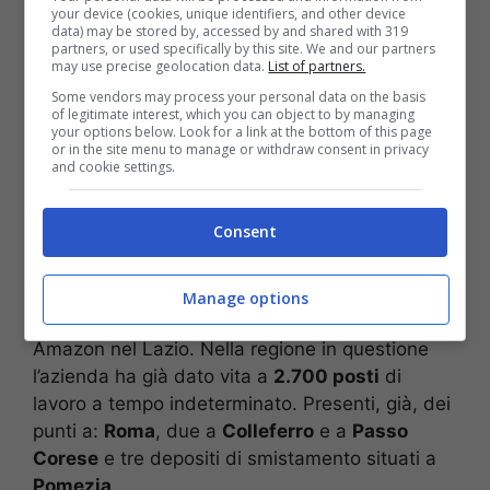
your device (cookies, unique identifiers, and other device
prodotti e andare in aiuto delle piccole e medie
data) may be stored by, accessed by and shared with 319
imprese. Quest’ultime, scelgono in misura
partners, or used specifically by this site. We and our partners
may use precise geolocation data.
List of partners.
sempre più crescente di vendere la propria
Some vendors may process your personal data on the basis
merce ricorrendo alla
Logistica di Amazon
per
of legitimate interest, which you can object to by managing
ciò che attiene allo stoccaggio e alla consegna.
your options below. Look for a link at the bottom of this page
or in the site menu to manage or withdraw consent in privacy
and cookie settings.
POTREBBE INTERESSARTI ANCHE —>
Amazon
ti regala 15 se accedi all’app, ma devi fare un
Consent
preciso passaggio
Il sito di Ardea rappresenterà il terzo centro di
Manage options
distribuzione e la settima struttura aperta da
Amazon nel Lazio. Nella regione in questione
l’azienda ha già dato vita a
2.700 posti
di
lavoro a tempo indeterminato. Presenti, già, dei
punti a:
Roma
, due a
Colleferro
e a
Passo
Corese
e tre depositi di smistamento situati a
Pomezia
.