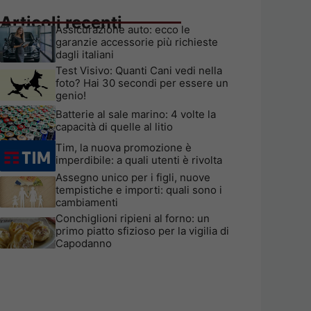
Articoli recenti
Assicurazione auto: ecco le
garanzie accessorie più richieste
dagli italiani
Test Visivo: Quanti Cani vedi nella
foto? Hai 30 secondi per essere un
genio!
Batterie al sale marino: 4 volte la
capacità di quelle al litio
Tim, la nuova promozione è
imperdibile: a quali utenti è rivolta
Assegno unico per i figli, nuove
tempistiche e importi: quali sono i
cambiamenti
Conchiglioni ripieni al forno: un
primo piatto sfizioso per la vigilia di
Capodanno