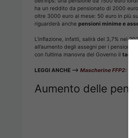
dell’Inps: una pensione da 1500 euro lordi
ha un reddito da pensionato di 2000 euro.
oltre 3000 euro al mese: 50 euro in più 
riguarderà anche
pensioni minime e asse
L’inflazione, infatti, salirà del 3,7% nel 
all’aumento degli assegni per i pensionat
con l’ultima manovra del Governo il
taglio
LEGGI ANCHE –>
Mascherine FFP2: tutti
Aumento delle pensio