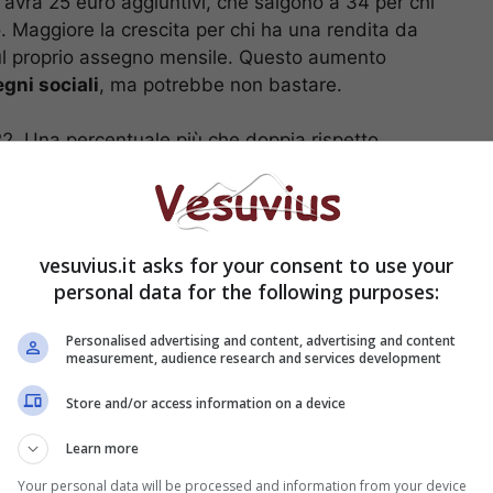
 avrà 25 euro aggiuntivi, che salgono a 34 per chi
 Maggiore la crescita per chi ha una rendita da
sul proprio assegno mensile. Questo aumento
gni sociali
, ma potrebbe non bastare.
2022. Una percentuale più che doppia rispetto
i. Per compensare questa differenza è stato deciso
 dell’Irpef
.
 i luoghi dove è obbligatorio indossarle
vesuvius.it asks for your consent to use your
personal data for the following purposes:
ni: cifre e motivo
Personalised advertising and content, advertising and content
measurement, audience research and services development
Store and/or access information on a device
Learn more
Your personal data will be processed and information from your device