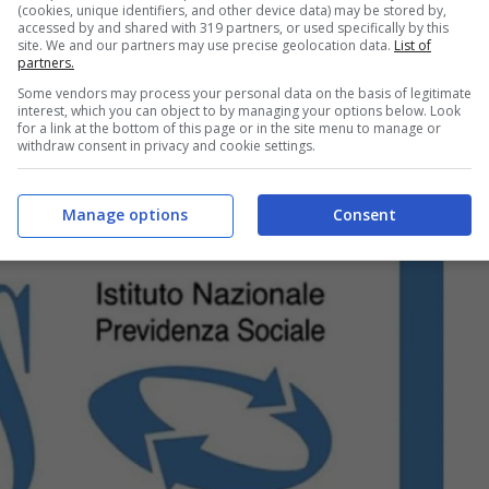
(cookies, unique identifiers, and other device data) may be stored by,
accessed by and shared with 319 partners, or used specifically by this
site. We and our partners may use precise geolocation data.
List of
partners.
Some vendors may process your personal data on the basis of legitimate
interest, which you can object to by managing your options below. Look
for a link at the bottom of this page or in the site menu to manage or
withdraw consent in privacy and cookie settings.
Manage options
Consent