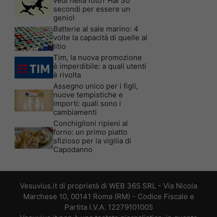
vedi nella foto? Hai 30
secondi per essere un
genio!
Batterie al sale marino: 4
volte la capacità di quelle al
litio
Tim, la nuova promozione
è imperdibile: a quali utenti
è rivolta
Assegno unico per i figli,
nuove tempistiche e
importi: quali sono i
cambiamenti
Conchiglioni ripieni al
forno: un primo piatto
sfizioso per la vigilia di
Capodanno
Vesuvius.it di proprietà di WEB 365 SRL - Via Nicola
Marchese 10, 00141 Roma (RM) - Codice Fiscale e
Partita I.V.A. 12279101005