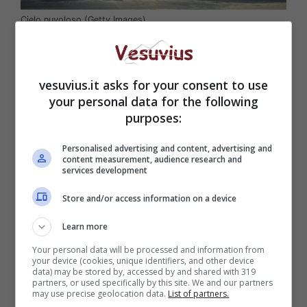
Cielo nuvoloso (Getty Images)
vesuvius.it asks for your consent to use
your personal data for the following
purposes:
Personalised advertising and content, advertising and
content measurement, audience research and
services development
Store and/or access information on a device
Learn more
La Regione
Campania
vedrà un progressivo
miglioramento nella situazione climatica nel
Your personal data will be processed and information from
your device (cookies, unique identifiers, and other device
giorno della Befana. Dopo una mattinata di
data) may be stored by, accessed by and shared with 319
partners, or used specifically by this site. We and our partners
pioggia di lieve intensità
su gran parte delle
may use precise geolocation data.
List of partners.
province, arriveranno schiarite.