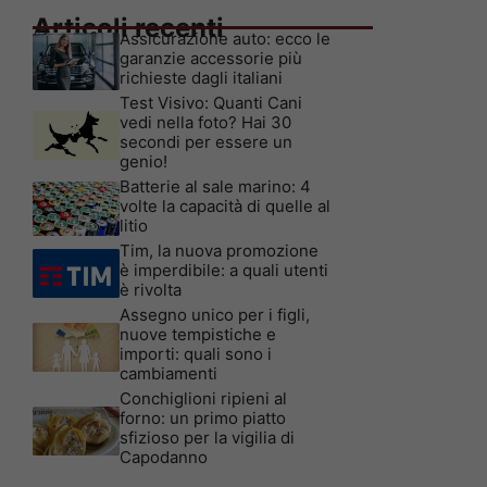
Articoli recenti
Assicurazione auto: ecco le
garanzie accessorie più
richieste dagli italiani
Test Visivo: Quanti Cani
vedi nella foto? Hai 30
secondi per essere un
genio!
Batterie al sale marino: 4
volte la capacità di quelle al
litio
Tim, la nuova promozione
è imperdibile: a quali utenti
è rivolta
Assegno unico per i figli,
nuove tempistiche e
importi: quali sono i
cambiamenti
Conchiglioni ripieni al
forno: un primo piatto
sfizioso per la vigilia di
Capodanno