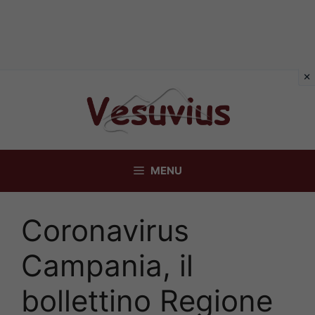
Vai
al
contenuto
MENU
Coronavirus
Campania, il
bollettino Regione