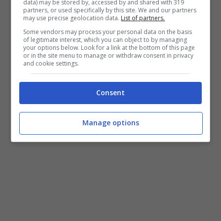
data) may be stored by, accessed by and shared with 319
Report posti letto su base regionale in
partners, or used specifically by this site. We and our partners
may use precise geolocation data.
List of partners.
Campania
.
Some vendors may process your personal data on the basis
Posti letto di terapia intensiva: 656 disponibili,
of legitimate interest, which you can object to by managing
60 occupati.
your options below. Look for a link at the bottom of this page
or in the site menu to manage or withdraw consent in privacy
Posti letto di degenza: 3.160 disponibili tra posti
and cookie settings.
letto Covid e offerta privata, 750 occupati.
Consent
Manage options