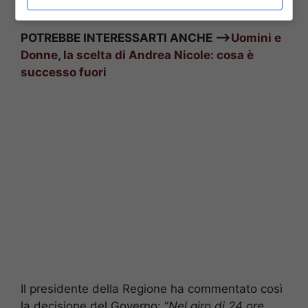
scuole chiuse con un solo contagio.
POTREBBE INTERESSARTI ANCHE —>
Uomini e
Donne, la scelta di Andrea Nicole: cosa è
successo fuori
Il presidente della Regione ha commentato così
la decisione del Governo: “
Nel giro di 24 ore