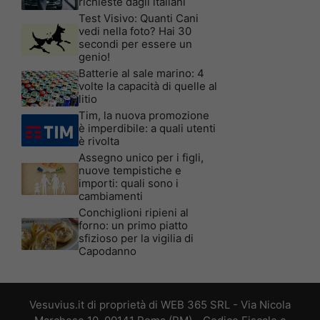
richieste dagli italiani
Test Visivo: Quanti Cani
vedi nella foto? Hai 30
secondi per essere un
genio!
Batterie al sale marino: 4
volte la capacità di quelle al
litio
Tim, la nuova promozione
è imperdibile: a quali utenti
è rivolta
Assegno unico per i figli,
nuove tempistiche e
importi: quali sono i
cambiamenti
Conchiglioni ripieni al
forno: un primo piatto
sfizioso per la vigilia di
Capodanno
Vesuvius.it di proprietà di WEB 365 SRL - Via Nicola