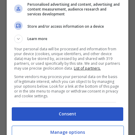
Personalised advertising and content, advertising and
content measurement, audience research and
services development
Store and/or access information on a device
Learn more
Your personal data will be processed and information from
your device (cookies, unique identifiers, and other device
data) may be stored by, accessed by and shared with 319
partners, or used specifically by this site. We and our partners
may use precise geolocation data.
List of partners.
Some vendors may process your personal data on the basis
of legitimate interest, which you can object to by managing
Nel frattempo, i ministeri della Salute e
your options below. Look for a link at the bottom of this page
dell’Istruzione avevano firmato una nuova
or in the site menu to manage or withdraw consent in privacy
and cookie settings.
circolare che prevedeva il ritorno in
Dad
per
tutta la classe anche con un solo studente
positivo. Tuttavia, nelle ultime ore, arriva il
Consent
dietrofront
, in serata, infatti, hanno cambiato di
nuovo opinione. Dunque, al momento, niente
Manage options