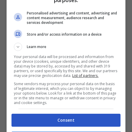
Gomorra 5: le due
donne protagonista
Personalised advertising and content, advertising and
content measurement, audience research and
services development
della stagione
Store and/or access information on a device
Learn more
Your personal data will be processed and information from
your device (cookies, unique identifiers, and other device
data) may be stored by, accessed by and shared with 319
partners, or used specifically by this site. We and our partners
may use precise geolocation data.
List of partners.
Some vendors may process your personal data on the basis
of legitimate interest, which you can object to by managing
your options below. Look for a link at the bottom of this page
or in the site menu to manage or withdraw consent in privacy
and cookie settings.
Nunzia Schiano nei panni di Nunzia in Gomorra (via social)
Consent
La nuova stagione vedrà due donne
particolarmente protagoniste. Si tratta di
Donna