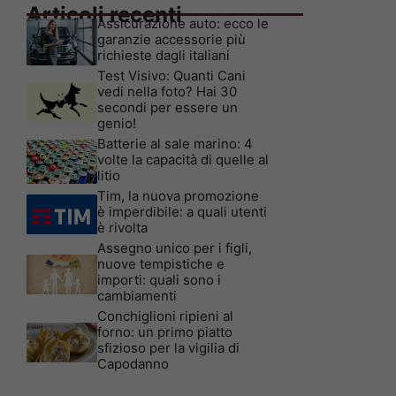
Articoli recenti
Assicurazione auto: ecco le
garanzie accessorie più
richieste dagli italiani
Test Visivo: Quanti Cani
vedi nella foto? Hai 30
secondi per essere un
genio!
Batterie al sale marino: 4
volte la capacità di quelle al
litio
Tim, la nuova promozione
è imperdibile: a quali utenti
è rivolta
Assegno unico per i figli,
nuove tempistiche e
importi: quali sono i
cambiamenti
Conchiglioni ripieni al
forno: un primo piatto
sfizioso per la vigilia di
Capodanno