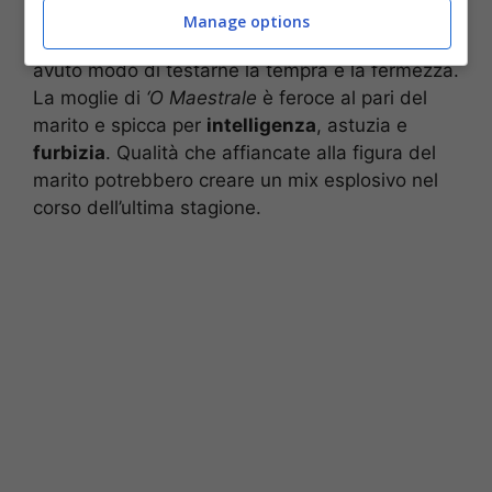
Luciana
e di
Nunzia
. La prima è già comparsa
Manage options
nell’episodio di apertura ed il pubblico ha già
avuto modo di testarne la tempra e la fermezza.
La moglie di
‘O Maestrale
è feroce al pari del
marito e spicca per
intelligenza
, astuzia e
furbizia
. Qualità che affiancate alla figura del
marito potrebbero creare un mix esplosivo nel
corso dell’ultima stagione.