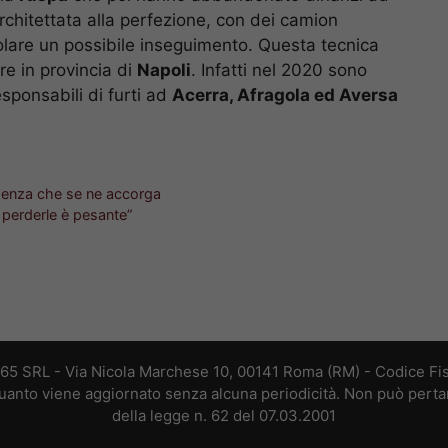
rchitettata alla perfezione, con dei camion
olare un possibile inseguimento. Questa tecnica
re in provincia di
Napoli
. Infatti nel 2020 sono
esponsabili di furti ad
Acerra, Afragola ed Aversa
 senza che se ne accorga
i perderle è pesante”
365 SRL - Via Nicola Marchese 10, 00141 Roma (RM) - Codice Fis
 quanto viene aggiornato senza alcuna periodicità. Non può perta
della legge n. 62 del 07.03.2001