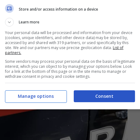
Store and/or access information on a device
Learn more
Your personal data will be processed and information from your device
(cookies, unique identifiers, and other device data) may be stored by,
accessed by and shared with 319 partners, or used specifically by this
site. We and our partners may use precise geolocation data.
List of
partners.
Some vendors may process your personal data on the basis of legitimate
interest, which you can object to by managing your options below. Look
for a link at the bottom of this page or in the site menu to manage or
withdraw consent in privacy and cookie settings.
Manage options
Consent