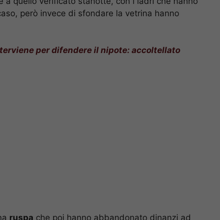
e a quello verificato stanotte, con i ladri che hanno
 caso, però invece di sfondare la vetrina hanno
nterviene per difendere il nipote: accoltellato
una
ruspa
che poi hanno abbandonato dinanzi ad