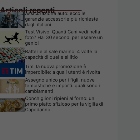
Articoli recenti
Assicurazione auto: ecco le
garanzie accessorie più richieste
dagli italiani
Test Visivo: Quanti Cani vedi nella
foto? Hai 30 secondi per essere un
genio!
Batterie al sale marino: 4 volte la
capacità di quelle al litio
Tim, la nuova promozione è
imperdibile: a quali utenti è rivolta
Assegno unico per i figli, nuove
tempistiche e importi: quali sono i
cambiamenti
Conchiglioni ripieni al forno: un
primo piatto sfizioso per la vigilia di
Capodanno