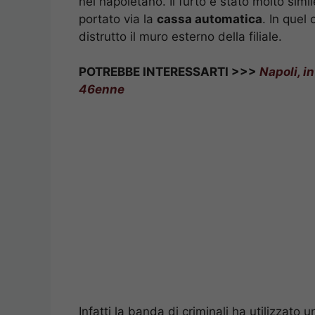
nel napoletano. Il furto è stato molto simil
portato via la
cassa automatica
. In quel
distrutto il muro esterno della filiale.
POTREBBE INTERESSARTI >>>
Napoli, i
46enne
Infatti la banda di criminali ha utilizzato 