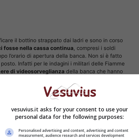
care il bottino strappato dai ladri e sono in corso
i fosse nella cassa continua
, compresi i soldi
opo l’orario di apertura della banca. Non si è fatto
posto. Infatti per le indagini i militari delle Fiamme
ere di videosorveglianza
della banca che hanno
o, incendio nella zona industriale: nube tossica
vesuvius.it asks for your consent to use your
personal data for the following purposes:
anca in via Marconi:
Personalised advertising and content, advertising and content
measurement, audience research and services development