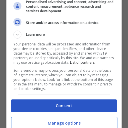
Personalised advertising and content, advertising and
content measurement, audience research and
services development
Store and/or access information on a device
Learn more
Castellammare di Stabia, neonato morto a causa di un virus
(Pixabay)
Your personal data will be processed and information from
your device (cookies, unique identifiers, and other device
Il virus sinciziale
attacca il sistema respiratorio
data) may be stored by, accessed by and shared with 319
partners, or used specifically by this site. We and our partners
e, in un fisico ancora in formazione come quello
may use precise geolocation data.
List of partners.
di un bambino, può provocare gravi danni. La
Some vendors may process your personal data on the basis
malattia ha portato alla morte di un neonato di
of legitimate interest, which you can object to by managing
your options below. Look for a link at the bottom of this page
5 mesi a Castellammare di Stabia, altro caso
or in the site menu to manage or withdraw consent in privacy
and cookie settings.
mortale è accaduto a La Spezia, dove un
bambino dopo aver manifestato una tosse
molto forte e persistente. Lo stesso ha colpito
Consent
la figlia di Fedez e Chiara Ferragni, anche lei è
stata portata in ospedale.
In un momento i
Manage options
bambini manifestano un semplice raffreddore