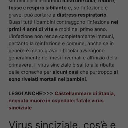
sintomi tipici includono
naso che cola
,
febbre
,
tosse
e
respiro sibilante
e, se l’infezione è
grave, può portare a
distress respiratorio
.
Quasi tutti i bambini contraggono l’infezione
nei
primi 4 anni di vita
e molti nel primo anno.
L’infezione non rende completamente immuni,
pertanto la reinfezione è comune, anche se in
genere è meno grave. I focolai avvengono
generalmente nei mesi invernali e all’inizio della
primavera. Il virus sinciziale è salito alla ribalta
delle cronache per
alcuni casi
che purtroppo
si
sono rivelati mortali nei bambini
.
LEGGI ANCHE >>>
Castellammare di Stabia,
neonato muore in ospedale: fatale virus
sinciziale
Virus sinciziale, cos’è e