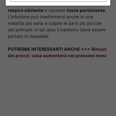
ma
nella fase successiva può comparire il
respiro sibilante
e causare
tosse persistente
.
L’infezione può trasformarsi anche in una
malattia più seria e colpire le parti più piccole
dei polmoni: in tal caso il bambino deve essere
portato in ospedale.
POTREBBE INTERESSARTI ANCHE >>>
Rincari
dei prezzi: cosa aumenterà nei prossimi mesi