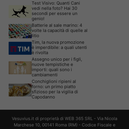
Test Visivo: Quanti Cani
vedi nella foto? Hai 30
secondi per essere un
genio!
Batterie al sale marino: 4
volte la capacità di quelle al
litio
Tim, la nuova promozione
è imperdibile: a quali utenti
è rivolta
Assegno unico per i figli,
nuove tempistiche e
importi: quali sono i
cambiamenti
Conchiglioni ripieni al
forno: un primo piatto
sfizioso per la vigilia di
Capodanno
Vesuvius.it di proprietà di WEB 365 SRL - Via Nicola
Marchese 10, 00141 Roma (RM) - Codice Fiscale e