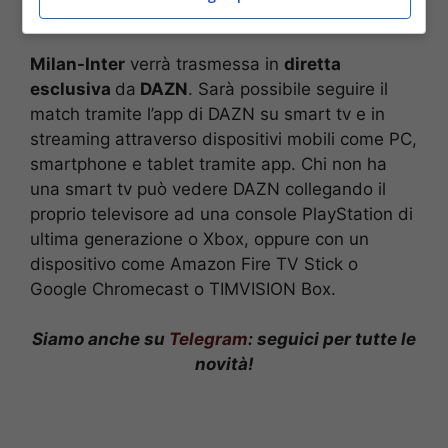
AC Milan (Getty Images)
Milan-Inter
verrà trasmessa in
diretta
esclusiva
da
DAZN
. Sarà possibile seguire il
match tramite l’app di DAZN su smart tv e in
streaming attraverso dispositivi mobili come PC,
smartphone e tablet tramite app. Chi non ha
una smart tv può vedere DAZN collegando il
proprio televisore ad una console PlayStation di
ultima generazione o Xbox, oppure con un
dispositivo come Amazon Fire TV Stick o
Google Chromecast o TIMVISION Box.
Siamo anche su
Telegram
: seguici per tutte le
novità!