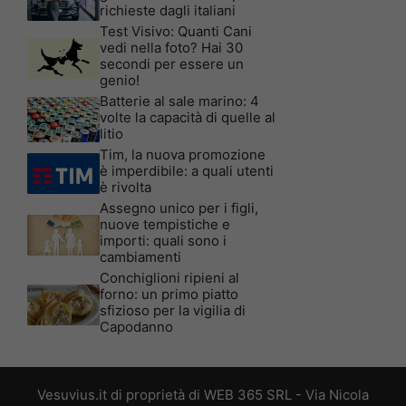
richieste dagli italiani
Test Visivo: Quanti Cani
vedi nella foto? Hai 30
secondi per essere un
genio!
Batterie al sale marino: 4
volte la capacità di quelle al
litio
Tim, la nuova promozione
è imperdibile: a quali utenti
è rivolta
Assegno unico per i figli,
nuove tempistiche e
importi: quali sono i
cambiamenti
Conchiglioni ripieni al
forno: un primo piatto
sfizioso per la vigilia di
Capodanno
Vesuvius.it di proprietà di WEB 365 SRL - Via Nicola