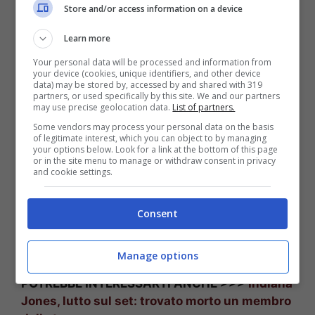
Store and/or access information on a device
Ilary Blasi condurrà la nuova edizione de l’Isola dei Famosi
Learn more
In tempi ormai lontani il famoso reality de
L’Isola
Your personal data will be processed and information from
dei Famosi
andava in onda sulla
Rai
condotto
your device (cookies, unique identifiers, and other device
data) may be stored by, accessed by and shared with 319
da
Simona Ventura e Nicola Savino
. Il
partners, or used specifically by this site. We and our partners
programma è sbarcato poi su
Canale 5
e dopo
may use precise geolocation data.
List of partners.
l’abbandono del timone da parte di Alessia
Some vendors may process your personal data on the basis
of legitimate interest, which you can object to by managing
Marcuzzi
questo è passato a
Ilary Blasi
. La
your options below. Look for a link at the bottom of this page
conduttrice pare infatti che sia stata
or in the site menu to manage or withdraw consent in privacy
and cookie settings.
confermata alla conduzione della 17esima
edizione
di quest’anno. Pare però che questa
riconferma sia stata l’unica perché l’intento è
Consent
quello di
rinnovare completamente il cast
rispetto all’anno scorso.
Manage options
POTREBBE INTERESSARTI ANCHE >>>
Indiana
Jones, lutto sul set: trovato morto un membro