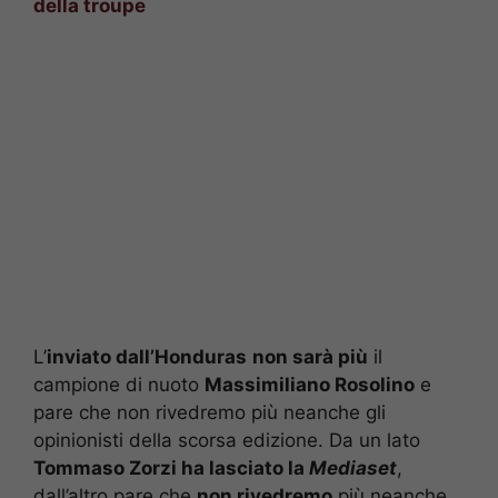
della troupe
L’
inviato dall’Honduras
non sarà più
il
campione di nuoto
Massimiliano Rosolino
e
pare che non rivedremo più neanche gli
opinionisti della scorsa edizione. Da un lato
Tommaso Zorzi ha lasciato la
Mediaset
,
dall’altro pare che
non rivedremo
più neanche