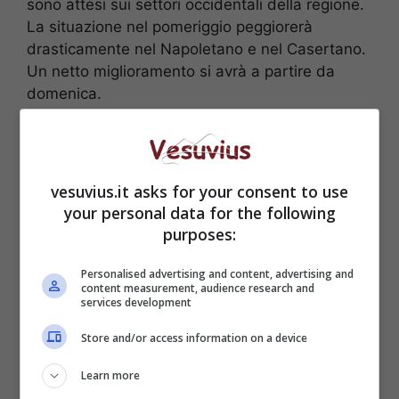
sono attesi sui settori occidentali della regione.
La situazione nel pomeriggio peggiorerà
drasticamente nel Napoletano e nel Casertano.
Un netto miglioramento si avrà a partire da
domenica.
vesuvius.it asks for your consent to use
your personal data for the following
purposes:
Personalised advertising and content, advertising and
content measurement, audience research and
services development
Store and/or access information on a device
LEGGI ANCHE—>
Harry Potter ritorna al
Learn more
cinema: notizia sensazionale per i fan