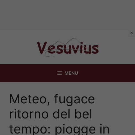
Vai
al
contenuto
MENU
Meteo, fugace
ritorno del bel
tempo: piogge in