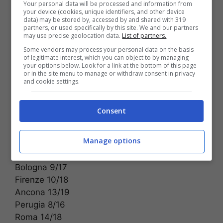
Your personal data will be processed and information from
your device (cookies, unique identifiers, and other device
data) may be stored by, accessed by and shared with 319
Temperature minime e
partners, or used specifically by this site. We and our partners
may use precise geolocation data.
List of partners.
massime
Some vendors may process your personal data on the basis
of legitimate interest, which you can object to by managing
your options below. Look for a link at the bottom of this page
Aosta 3/7
or in the site menu to manage or withdraw consent in privacy
Torino 4/12
and cookie settings.
Milano 6/15
Trento 5/11
Consent
Bolzano -1/9
Venezia 11/16
Manage options
Trieste 12/17
Genova 13/16
Bologna 9/17
Firenze 10/18
Ancona 13/19
Perugia 8/16
Roma 14/18