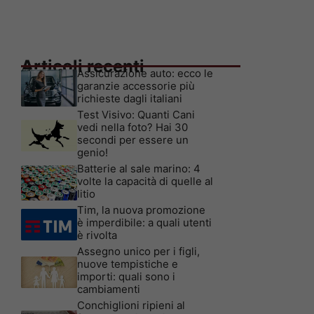
Articoli recenti
Assicurazione auto: ecco le
garanzie accessorie più
richieste dagli italiani
Test Visivo: Quanti Cani
vedi nella foto? Hai 30
secondi per essere un
genio!
Batterie al sale marino: 4
volte la capacità di quelle al
litio
Tim, la nuova promozione
è imperdibile: a quali utenti
è rivolta
Assegno unico per i figli,
nuove tempistiche e
importi: quali sono i
cambiamenti
Conchiglioni ripieni al