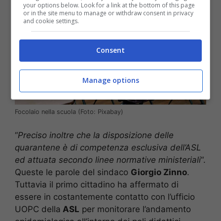
your options below. Look for a link at the bottom of this page
or in the site menu to manage or withdraw consent in privacy
and cookie settings.
Consent
Manage options
Focolaio nella scuola (Foto: Pixabay)
“
Preciso inoltre che la disposizione delle
quarantene è di competenza esclusiva dell’ASL
ed attuata secondo linee normative ministeriali
“.
Queste le parole del sindaco
Giorgio Zinno
.
Tuttavia il primo cittadino ha affermato di
essere in costantemente contatto con l’ufficio
UOPC della
ASL
per monitorare l’andamento