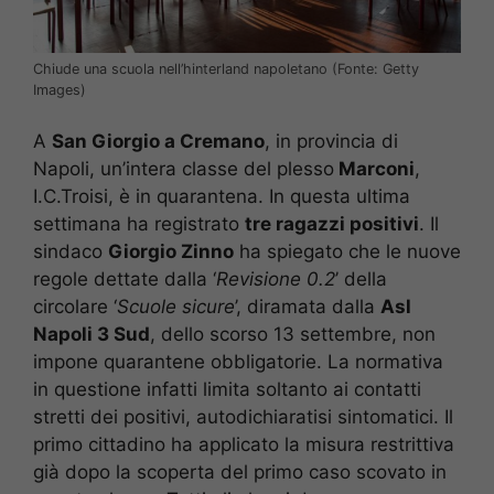
Chiude una scuola nell’hinterland napoletano (Fonte: Getty
Images)
A
San Giorgio a Cremano
, in provincia di
Napoli, un’intera classe del plesso
Marconi
,
I.C.Troisi, è in quarantena. In questa ultima
settimana ha registrato
tre ragazzi positivi
. Il
sindaco
Giorgio Zinno
ha spiegato che le nuove
regole dettate dalla ‘
Revisione 0.2
’ della
circolare ‘
Scuole sicure
’, diramata dalla
Asl
Napoli 3 Sud
, dello scorso 13 settembre, non
impone quarantene obbligatorie. La normativa
in questione infatti limita soltanto ai contatti
stretti dei positivi, autodichiaratisi sintomatici. Il
primo cittadino ha applicato la misura restrittiva
già dopo la scoperta del primo caso scovato in