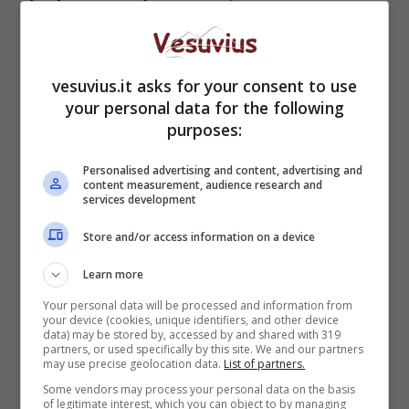
Intera classe in
quarantena a San
Giorgio a Cremano: le
vesuvius.it asks for your consent to use
your personal data for the following
parole del sindaco
purposes:
Personalised advertising and content, advertising and
content measurement, audience research and
services development
Store and/or access information on a device
Learn more
Your personal data will be processed and information from
your device (cookies, unique identifiers, and other device
data) may be stored by, accessed by and shared with 319
partners, or used specifically by this site. We and our partners
may use precise geolocation data.
List of partners.
Some vendors may process your personal data on the basis
of legitimate interest, which you can object to by managing