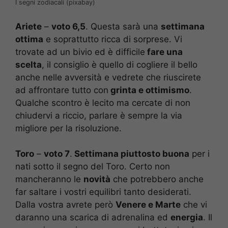
I segni zodiacali (pixabay)
Ariete
–
voto 6,5
. Questa sarà una
settimana
ottima
e soprattutto ricca di sorprese. Vi
trovate ad un bivio ed è difficile
fare una
scelta
, il consiglio è quello di cogliere il bello
anche nelle avversità e vedrete che riuscirete
ad affrontare tutto con
grinta e ottimismo
.
Qualche scontro è lecito ma cercate di non
chiudervi a riccio, parlare è sempre la via
migliore per la risoluzione.
Toro
–
voto 7
.
Settimana piuttosto buona
per i
nati sotto il segno del Toro. Certo non
mancheranno le
novità
che potrebbero anche
far saltare i vostri equilibri tanto desiderati.
Dalla vostra avrete però
Venere e Marte
che vi
daranno una scarica di adrenalina ed
energia
. Il