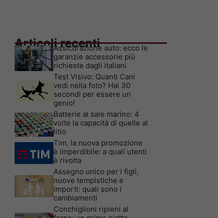
Articoli recenti
Assicurazione auto: ecco le
garanzie accessorie più
richieste dagli italiani
Test Visivo: Quanti Cani
vedi nella foto? Hai 30
secondi per essere un
genio!
Batterie al sale marino: 4
volte la capacità di quelle al
litio
Tim, la nuova promozione
è imperdibile: a quali utenti
è rivolta
Assegno unico per i figli,
nuove tempistiche e
importi: quali sono i
cambiamenti
Conchiglioni ripieni al
forno: un primo piatto