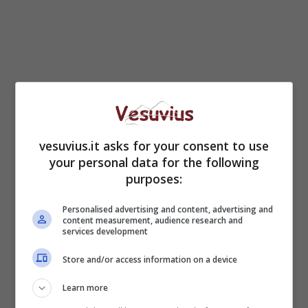
vesuvius.it asks for your consent to use
your personal data for the following
Vergine
–
voto 9,5
. Anche per voi l’ingresso
purposes:
della
Luna
renderà questa
settimana davvero
straordinaria
. Questo sarà un
periodo ricco di
Personalised advertising and content, advertising and
content measurement, audience research and
novità
e soprattutto approfittate di questa
services development
particolare
armonia
che permea i vostri rapporti
più autentici. Lasciate volare la mente e vedrete
Store and/or access information on a device
che la vostra immaginazione e la vostra tenacia
Learn more
daranno ottimi frutti.