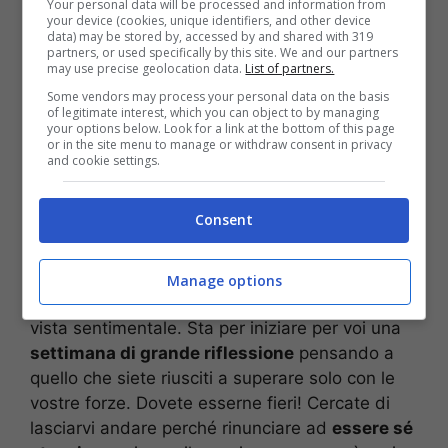
Your personal data will be processed and information from
your device (cookies, unique identifiers, and other device
Bilancia
–
voto 5,5
.
Settimana piuttosto
data) may be stored by, accessed by and shared with 319
sottotono
per i nati sotto questo segno. In
partners, or used specifically by this site. We and our partners
may use precise geolocation data.
List of partners.
questo periodo state cercando di
evitare
Some vendors may process your personal data on the basis
sempre lo scontro
e cercate di non esporvi
of legitimate interest, which you can object to by managing
troppo, questo comportamento non vi porterà
your options below. Look for a link at the bottom of this page
or in the site menu to manage or withdraw consent in privacy
da nessuna parte. Riflettere prima di parlare e
and cookie settings.
valutare le situazioni con una certa
prudenza
vi
renderà più facile affrontare le situazioni di
Consent
petto.
Scorpione
–
voto 7
.
Buona settimana
per i nati
Manage options
sotto questo segno, soprattutto dal punto di
vista sentimentale. Sta per iniziare per voi una
settimana di grande riflessione
pensando a
quello che siete riusciti a superare solo con le
vostre forze. Dovete esserne fieri! Cercate di
lasciarvi andare perché rinunciare ad
essere sé