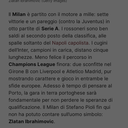
Zlatan Ibrahimovic (Getty Images)
Il
Milan
è partito con il motore a mille: sette
vittorie e un pareggio (contro la Juventus) in
otto partite di
Serie A
. I rossoneri sono ben
saldi al secondo posto della classifica, alle
spalle soltanto del
Napoli capolista
. I cugini
dell’Inter, campioni in carica, distano cinque
lunghezze. Meno felice il percorso in
Champions League
finora: due sconfitte nel
Girone B con Liverpool e Atletico Madrid, pur
mostrando carattere e gioco in entrambe le
sfide europee. Adesso è tempo di pensare al
Porto, la gara in terra portoghese sarà
fondamentale per non perdere le speranze di
qualificazione. Il Milan di Stefano Pioli fin qui
non ha potuto contare sull’uomo simbolo:
Zlatan Ibrahimovic
.