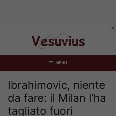
Vai
al
contenuto
MENU
Ibrahimovic, niente
da fare: il Milan l’ha
tagliato fuori