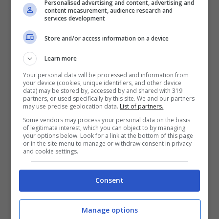
Personalised advertising and content, advertising and
content measurement, audience research and
services development
Store and/or access information on a device
La stagione del campione svedese non è
Learn more
cominciata al meglio con una serie di infortuni
Your personal data will be processed and information from
che lo hanno tenuto fuori dal campo. L’
esordio
your device (cookies, unique identifiers, and other device
stagionale
era arrivato alla terza giornata di
data) may be stored by, accessed by and shared with 319
partners, or used specifically by this site. We and our partners
campionato contro la Lazio, quando siglò il goal
may use precise geolocation data.
List of partners.
del 2-0 finale battendo l’ex milanista Pepe
Some vendors may process your personal data on the basis
Reina, che oggi difende proprio i pali
of legitimate interest, which you can object to by managing
your options below. Look for a link at the bottom of this page
biancocelesti. La seconda presenza da
or in the site menu to manage or withdraw consent in privacy
subentrato è l’ultima sfida giocata: Milan-
and cookie settings.
Verona. Tredici minuti in campo con il
Diavolo
trascinato dalla squadra, più che da un singolo.
Consent
Siamo anche su
Telegram
: seguici per tutte le
Manage options
novità!