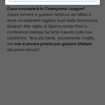
Cosa succederà in Champions League?
Zlatan tornerà a guidare l’attacco del Milan o
deve considerarsi tagliato fuori dalla formazione
titolare? Alla vigilia di Oporto mister Pioli in
conferenza stampa ha fatto il punto sulle sue
condizioni:
“Ibra sta bene, sicuramente meglio,
ma
non è ancora pronto per giocare titolare
dal primo minuto”
.