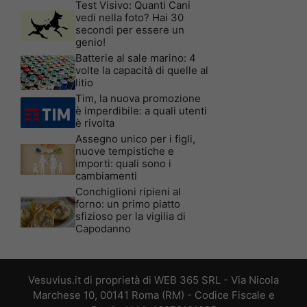
Test Visivo: Quanti Cani
vedi nella foto? Hai 30
secondi per essere un
genio!
Batterie al sale marino: 4
volte la capacità di quelle al
litio
Tim, la nuova promozione
è imperdibile: a quali utenti
è rivolta
Assegno unico per i figli,
nuove tempistiche e
importi: quali sono i
cambiamenti
Conchiglioni ripieni al
forno: un primo piatto
sfizioso per la vigilia di
Capodanno
Vesuvius.it di proprietà di WEB 365 SRL - Via Nicola
Marchese 10, 00141 Roma (RM) - Codice Fiscale e