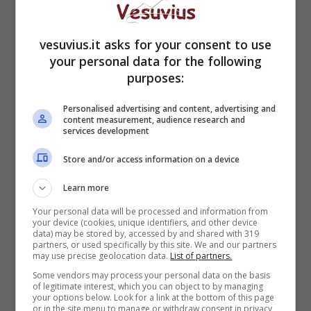
vesuvius.it asks for your consent to use
your personal data for the following
purposes:
Personalised advertising and content, advertising and
content measurement, audience research and
services development
Store and/or access information on a device
Learn more
Your personal data will be processed and information from
your device (cookies, unique identifiers, and other device
data) may be stored by, accessed by and shared with 319
Meteo (Pixabay)
partners, or used specifically by this site. We and our partners
may use precise geolocation data.
List of partners.
A causa delle precipitazioni già osservate, a
Some vendors may process your personal data on the basis
partire dalle prime ore di oggi, inoltre, si
of legitimate interest, which you can object to by managing
your options below. Look for a link at the bottom of this page
raccomanda la massima attenzione nei territori
or in the site menu to manage or withdraw consent in privacy