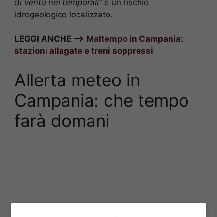
di vento nei temporali”
e un rischio
idrogeologico localizzato.
LEGGI ANCHE –>
Maltempo in Campania:
stazioni allagate e treni soppressi
Allerta meteo in
Campania: che tempo
farà domani