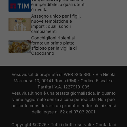
è imperdibile: a quali utenti
è rivolta
Assegno unico per i figli,
nuove tempistiche e
importi: quali sono i
cambiamenti
Conchiglioni ripieni al
forno: un primo piatto
sfizioso per la vigilia di
Capodanno
Vesuvius.it di proprietà di WEB 365 SRL - Via Nicola
Marchese 10, 00141 Roma (RM) - Codice Fiscale e
Partita I.V.A. 12279101005
Vesuvius.it non è una testata giornalistica, in quanto
viene aggiornato senza alcuna periodicità. Non può
pertanto considerarsi un prodotto editoriale ai sensi
della legge n. 62 del 07.03.2001
Copyright ©2026 - Tutti i diritti riservati -
Contattaci