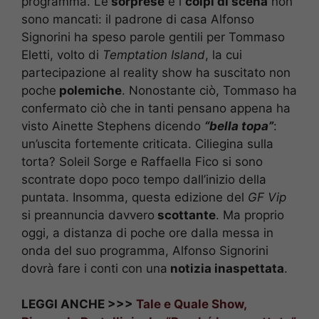
programma. Le
sorprese
e i
colpi di scena
non
sono mancati: il padrone di casa Alfonso
Signorini ha speso parole gentili per Tommaso
Eletti, volto di
Temptation Island
, la cui
partecipazione al reality show ha suscitato non
poche
polemiche
. Nonostante ciò, Tommaso ha
confermato ciò che in tanti pensano appena ha
visto Ainette Stephens dicendo
“bella topa”
:
un’uscita fortemente criticata. Ciliegina sulla
torta? Soleil Sorge e Raffaella Fico si sono
scontrate dopo poco tempo dall’inizio della
puntata. Insomma, questa edizione del
GF Vip
si preannuncia davvero
scottante
. Ma proprio
oggi, a distanza di poche ore dalla messa in
onda del suo programma, Alfonso Signorini
dovrà fare i conti con una
notizia inaspettata
.
LEGGI ANCHE >>>
Tale e Quale Show,