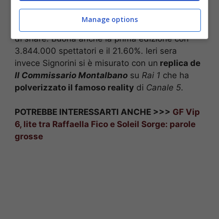
di tre anni fa contò 1.227.000 spettatori e il
28.20% di share mentre quello della seconda
Manage options
stagione 4.490.000 telespettatori con il 24.53%
di share. Buona anche la prima edizione con
3.844.000 spettatori e il 21.60%. Ieri sera
invece Signorini si è misurato con un
replica de
Il Commissario Montalbano
su
Rai 1
che ha
polverizzato il famoso reality
di
Canale 5
.
POTREBBE INTERESSARTI ANCHE >>>
GF Vip
6, lite tra Raffaella Fico e Soleil Sorge: parole
grosse