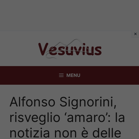
Vai
al
contenuto
MENU
Alfonso Signorini,
risveglio ‘amaro’: la
notizia non è delle