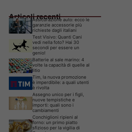
Articoli recenti
Assicurazione auto: ecco le
garanzie accessorie più
richieste dagli italiani
Test Visivo: Quanti Cani
vedi nella foto? Hai 30
secondi per essere un
genio!
Batterie al sale marino: 4
volte la capacità di quelle al
litio
Tim, la nuova promozione
è imperdibile: a quali utenti
è rivolta
Assegno unico per i figli,
nuove tempistiche e
importi: quali sono i
cambiamenti
Conchiglioni ripieni al
forno: un primo piatto
sfizioso per la vigilia di