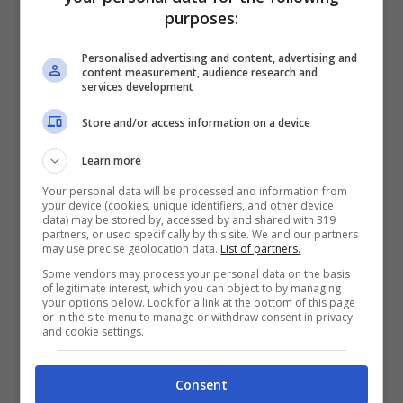
purposes:
Personalised advertising and content, advertising and
content measurement, audience research and
services development
Store and/or access information on a device
Learn more
Your personal data will be processed and information from
Lo studio del Grande Fratello VipLa prima
your device (cookies, unique identifiers, and other device
data) may be stored by, accessed by and shared with 319
puntata del
Grande Fratello Vip
è stata davvero
partners, or used specifically by this site. We and our partners
ricca di sorprese, i concorrenti sembrano
may use precise geolocation data.
List of partners.
agguerriti e gli
ascolti sono stati ottimi
con ben
Some vendors may process your personal data on the basis
of legitimate interest, which you can object to by managing
2.860.000 spettatori
e il
20.70% di share
. Il
your options below. Look for a link at the bottom of this page
debutto del reality nel 2020 registrò 2.833.000
or in the site menu to manage or withdraw consent in privacy
and cookie settings.
telespettatori e uno share del 18,99%, a seguire
la quarta edizione furono invece 3.405.000
spettatori per uno share del 20.15%. Il debutto
Consent