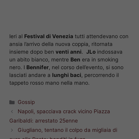
Ieri al
Festival di Venezia
tutti attendevano con
ansia l’arrivo della nuova coppia, ritornata
insieme dopo ben
venti anni
.
JLo
indossava
un abito bianco, mentre
Ben
era in smoking
nero. I
Bennifer
, nel corso dell’evento, si sono
lasciati andare a
lunghi baci
, percorrendo il
tappeto rosso mano nella mano.
Categorie
Gossip
Napoli, spacciava crack vicino Piazza
Garibaldi: arrestato 25enne
Giugliano, tentano il colpo da migliaia di