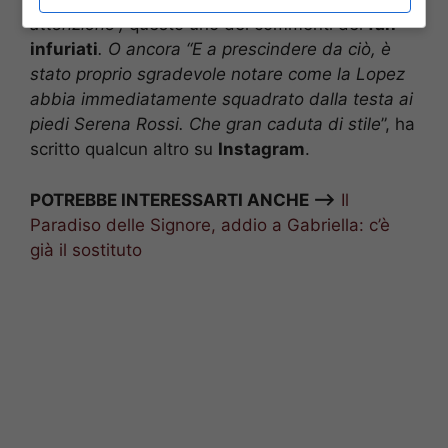
attenzione”,
questo uno dei commenti dei
fan
infuriati
. O ancora “E a prescindere da ciò, è
stato proprio sgradevole notare come la Lopez
abbia immediatamente squadrato dalla testa ai
piedi Serena Rossi. Che gran caduta di stile
”, ha
scritto qualcun altro su
Instagram
.
POTREBBE INTERESSARTI ANCHE —>
Il
Paradiso delle Signore, addio a Gabriella: c’è
già il sostituto