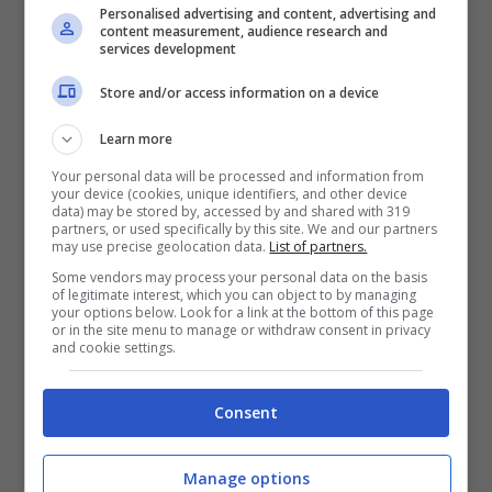
Personalised advertising and content, advertising and
content measurement, audience research and
services development
Store and/or access information on a device
Learn more
Your personal data will be processed and information from
your device (cookies, unique identifiers, and other device
data) may be stored by, accessed by and shared with 319
partners, or used specifically by this site. We and our partners
may use precise geolocation data.
List of partners.
Serena Rossi (Getty Images)
Some vendors may process your personal data on the basis
of legitimate interest, which you can object to by managing
Dopo la pubblicazione del video che mostra
your options below. Look for a link at the bottom of this page
questo
imbarazzante siparietto,
il pubblico dei
or in the site menu to manage or withdraw consent in privacy
and cookie settings.
social si è
scatenato
. Sono in molti quelli che
hanno accusato la coppia di essere stata
poco elegante nei confronti dell’attrice Serena
Consent
Rossi
. “
Sarà anche Jennifer Lopez, ma sei
ospite di un evento, quella che si è presentata è
Manage options
la madrina della serata, prestale un po’ di