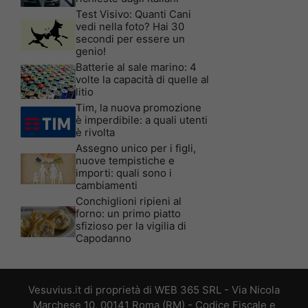
Test Visivo: Quanti Cani
vedi nella foto? Hai 30
secondi per essere un
genio!
Batterie al sale marino: 4
volte la capacità di quelle al
litio
Tim, la nuova promozione
è imperdibile: a quali utenti
è rivolta
Assegno unico per i figli,
nuove tempistiche e
importi: quali sono i
cambiamenti
Conchiglioni ripieni al
forno: un primo piatto
sfizioso per la vigilia di
Capodanno
Vesuvius.it di proprietà di WEB 365 SRL - Via Nicola
Marchese 10, 00141 Roma (RM) - Codice Fiscale e