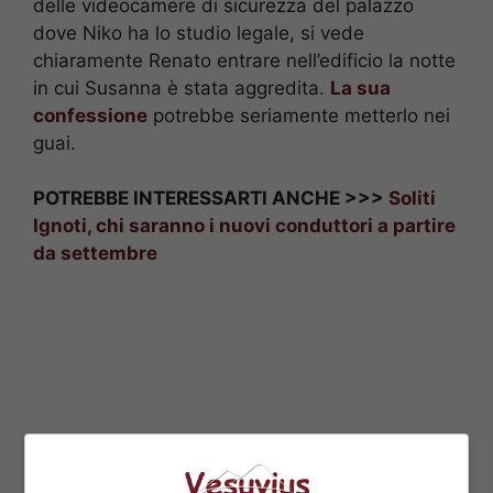
delle videocamere di sicurezza del palazzo
dove Niko ha lo studio legale, si vede
chiaramente Renato entrare nell’edificio la notte
in cui Susanna è stata aggredita.
La sua
confessione
potrebbe seriamente metterlo nei
guai.
POTREBBE INTERESSARTI ANCHE >>>
Soliti
Ignoti, chi saranno i nuovi conduttori a partire
da settembre