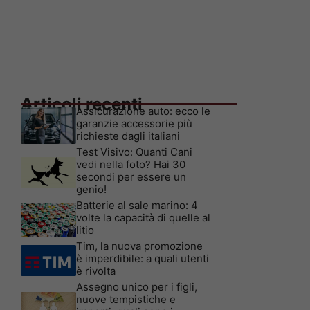
Articoli recenti
Assicurazione auto: ecco le
garanzie accessorie più
richieste dagli italiani
Test Visivo: Quanti Cani
vedi nella foto? Hai 30
secondi per essere un
genio!
Batterie al sale marino: 4
volte la capacità di quelle al
litio
Tim, la nuova promozione
è imperdibile: a quali utenti
è rivolta
Assegno unico per i figli,
nuove tempistiche e