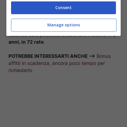
domanda di rateizzazione
all’Agenzia
Consent
dell’Entrate. Importante però è che la richiesta
venga inoltrata
entro il 31 dicembre
, per tutte le
Manage options
cartelle esattoriali inferiori a
100 mila euro
. Così
facendo sarà possibile dilazionare il debito in
6
anni, in 72 rate
.
POTREBBE INTERESSARTI ANCHE —>
Bonus
affitti in scadenza, ancora poco tempo per
richiederlo