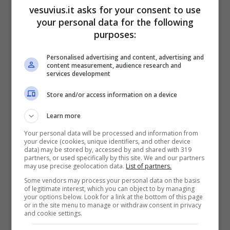
vesuvius.it asks for your consent to use
your personal data for the following
purposes:
Personalised advertising and content, advertising and
content measurement, audience research and
services development
Store and/or access information on a device
Learn more
Your personal data will be processed and information from
Molti contribuente, a causa della crisi
your device (cookies, unique identifiers, and other device
data) may be stored by, accessed by and shared with 319
economica che stiamo vivendo, si trovano in
partners, or used specifically by this site. We and our partners
serie difficoltà
e non riescono a mettersi in pari
may use precise geolocation data.
List of partners.
con la
regolarizzazione dei pagamenti
.
Some vendors may process your personal data on the basis
of legitimate interest, which you can object to by managing
Tuttavia vi sono alcune utili
soluzioni
che ci
your options below. Look for a link at the bottom of this page
permetteranno di pagare con più calma.
or in the site menu to manage or withdraw consent in privacy
and cookie settings.
La prima soluzione è quella di presentare