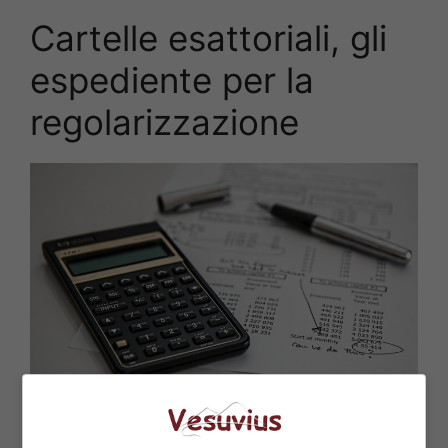
Cartelle esattoriali, gli
espediente per la
regolarizzazione
Bollette (Pixabay)