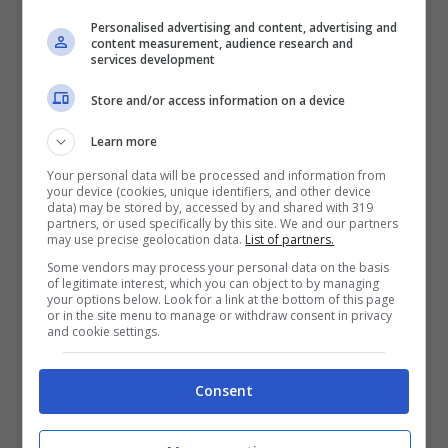
Personalised advertising and content, advertising and
content measurement, audience research and
services development
Store and/or access information on a device
Learn more
Your personal data will be processed and information from
your device (cookies, unique identifiers, and other device
data) may be stored by, accessed by and shared with 319
partners, or used specifically by this site. We and our partners
may use precise geolocation data.
List of partners.
Some vendors may process your personal data on the basis
of legitimate interest, which you can object to by managing
Sparatoria nella notte nel quartiere napoletano (foto di
your options below. Look for a link at the bottom of this page
repertorio)
or in the site menu to manage or withdraw consent in privacy
and cookie settings.
Sull’omicidio di
Antonio Zarra
stanno
indagando i carabinieri della Compagnia di
Consent
Bagnoli. Stando alle prime indiscrezioni il
25enne era
già noto alle forze dell’ordine per