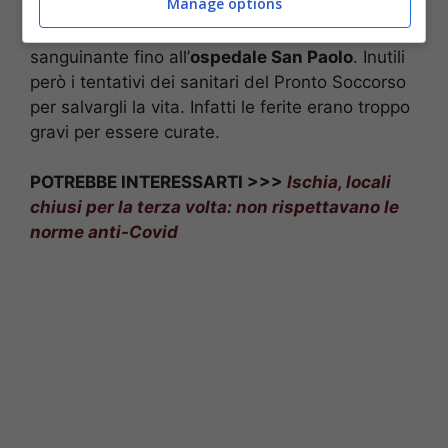
Manage options
reati specifici
. Inoltre subito dopo i colpi, alcuni
conoscenti hanno trasportato il suo corpo
sanguinante fino all’
ospedale San Paolo
. Inutili
però i tentativi dei sanitari del Pronto Soccorso
per salvargli la vita. Infatti le ferite erano troppo
gravi per essere curate.
POTREBBE INTERESSARTI >>>
Ischia, locali
chiusi per la terza volta: non rispettavano le
norme anti-Covid