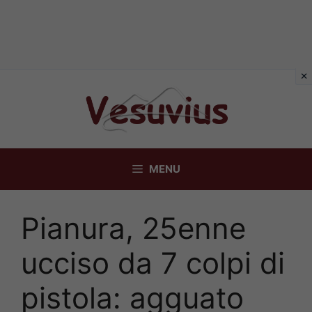
Vai
al
contenuto
MENU
Pianura, 25enne
ucciso da 7 colpi di
pistola: agguato