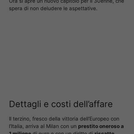
Ora si apre un nuovo capitolo per il 30enne, che
spera di non deludere le aspettative.
Dettagli e costi dell’affare
Il terzino, fresco della vittoria dell’Europeo con
l’Italia, arriva al Milan con un
prestito oneroso a
1 milione
di euro e con un diritto di
riscatto