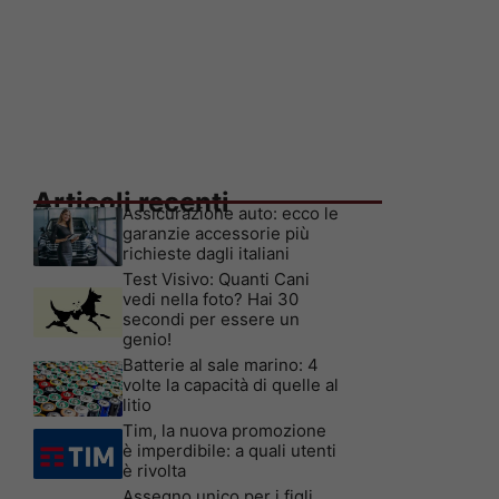
Articoli recenti
Assicurazione auto: ecco le
garanzie accessorie più
richieste dagli italiani
Test Visivo: Quanti Cani
vedi nella foto? Hai 30
secondi per essere un
genio!
Batterie al sale marino: 4
volte la capacità di quelle al
litio
Tim, la nuova promozione
è imperdibile: a quali utenti
è rivolta
Assegno unico per i figli,