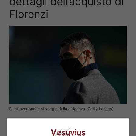
dettagli dell’acquisto di
Florenzi
Si intravedono le strategie della dirigenza (Getty Images)