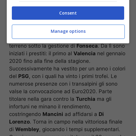
Spalletti! I tempi di recupero
Consent
Un addio molto importante per l’atleta, che ha
speso gran parte della sua carriera vestendo i
colori giallorossi. Dal 2012 ha fatto parte
Manage options
dell’organico della
Roma
, per poi perdere
terreno sotto la gestione di
Fonseca
. Da lì sono
iniziati i prestiti: il primo al
Valencia
nel gennaio
2020 fino alla fine della stagione.
Successivamente ha vestito per un anno i colori
del
PSG
, con i quali ha vinto i primi trofei. Le
numerose presenze con i transalpini gli sono
valse la convocazione ad Euro2020. Parte
titolare nella gara contro la
Turchia
ma gli
infortuni ne minano il rendimento,
costringendo
Mancini
ad affidarsi a
Di
Lorenzo
. Torna in campo nella vittoriosa finale
di
Wembley
, giocando i tempi supplementari.