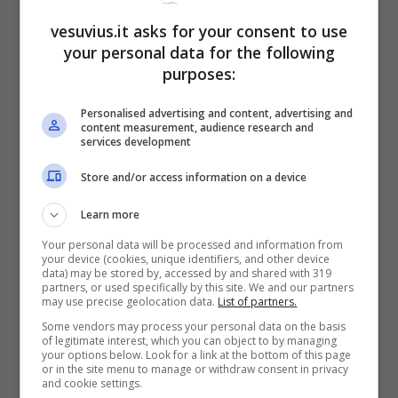
vesuvius.it asks for your consent to use
your personal data for the following
purposes:
Personalised advertising and content, advertising and
content measurement, audience research and
services development
Store and/or access information on a device
L’operazione per il passaggio del terzino in
Learn more
rossonero si basa su un prestito oneroso da
circa un milione di euro. A questa somma
Your personal data will be processed and information from
your device (cookies, unique identifiers, and other device
bisogna aggiungere altri quattro milioni per il
data) may be stored by, accessed by and shared with 319
riscatto. Le visite mediche sono fissate per
partners, or used specifically by this site. We and our partners
may use precise geolocation data.
List of partners.
domani a
Milano
, in seguito il calciatore si unirà
Some vendors may process your personal data on the basis
alla squadra e agli ordini di mister
Pioli
.
of legitimate interest, which you can object to by managing
your options below. Look for a link at the bottom of this page
or in the site menu to manage or withdraw consent in privacy
Leggi anche->
Infortunio Insigne, che tegola per
and cookie settings.