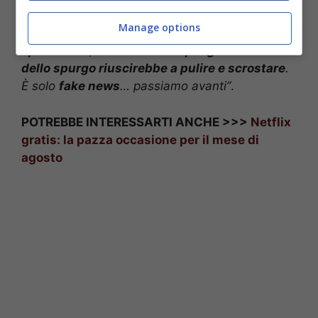
confronti del programma.
“Girano articoli che
Manage options
dovrei entrare in una casa piena di
spazzatura
, che
neanche il più grosso camion
dello spurgo riuscirebbe a pulire e scrostare
.
È solo
fake news
… passiamo avanti”
.
POTREBBE INTERESSARTI ANCHE >>>
Netflix
gratis: la pazza occasione per il mese di
agosto