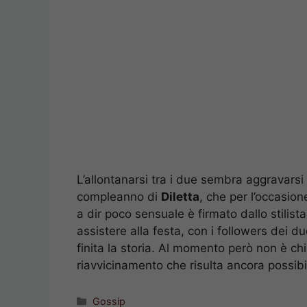
L’allontanarsi tra i due sembra aggravars
compleanno di
Diletta
, che per l’occasio
a dir poco sensuale è firmato dallo stilist
assistere alla festa, con i followers dei 
finita la storia. Al momento però non è ch
riavvicinamento che risulta ancora possibi
Categorie
Gossip