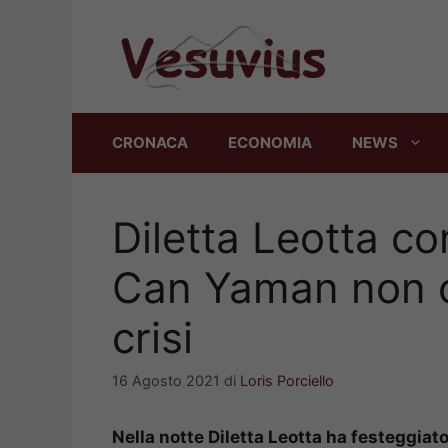
Vai
al
contenuto
CRONACA
ECONOMIA
NEWS
Diletta Leotta c
Can Yaman non c’
crisi
16 Agosto 2021
di
Loris Porciello
Nella notte Diletta Leotta ha festeggia