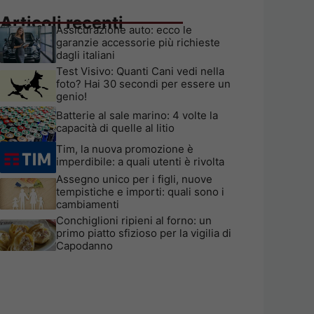
Articoli recenti
Assicurazione auto: ecco le
garanzie accessorie più richieste
dagli italiani
Test Visivo: Quanti Cani vedi nella
foto? Hai 30 secondi per essere un
genio!
Batterie al sale marino: 4 volte la
capacità di quelle al litio
Tim, la nuova promozione è
imperdibile: a quali utenti è rivolta
Assegno unico per i figli, nuove
tempistiche e importi: quali sono i
cambiamenti
Conchiglioni ripieni al forno: un
primo piatto sfizioso per la vigilia di
Capodanno