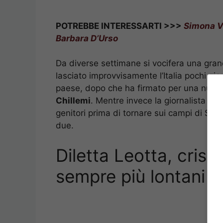
POTREBBE INTERESSARTI >>>
Simona V
Barbara D’Urso
Da diverse settimane si vocifera una grand
lasciato improvvisamente l’Italia pochi gior
paese, dopo che ha firmato per una nuov
Chillemi
. Mentre invece la giornalista ha
genitori prima di tornare sui campi di Se
due.
Diletta Leotta, cris
sempre più lontani