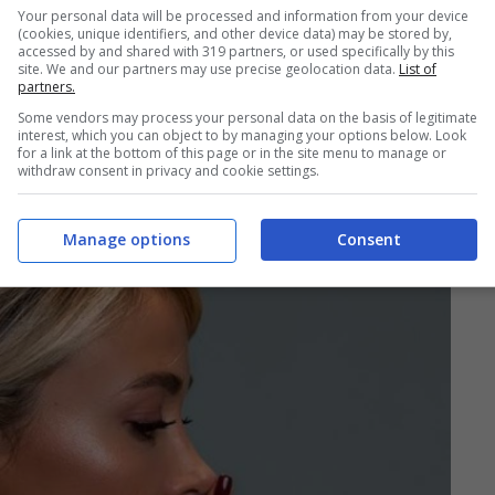
Your personal data will be processed and information from your device
(cookies, unique identifiers, and other device data) may be stored by,
accessed by and shared with 319 partners, or used specifically by this
site. We and our partners may use precise geolocation data.
List of
partners.
Some vendors may process your personal data on the basis of legitimate
interest, which you can object to by managing your options below. Look
for a link at the bottom of this page or in the site menu to manage or
withdraw consent in privacy and cookie settings.
Manage options
Consent