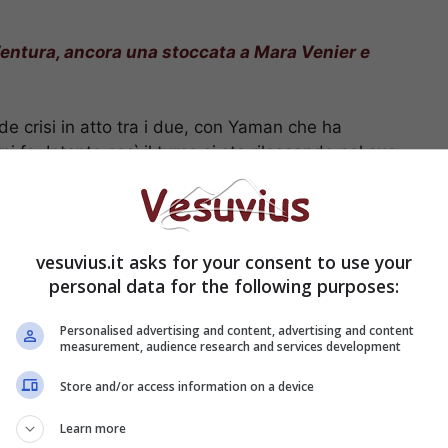
entura, ancora una stoccata a Mara Venier e
e crisi in atto tra i due, con Yaman che ha
ni fa. Intanto così il turco si sta rilassando nel suo
a
serie tv
al fianco della bellissima
Francesca
 festeggiato nella sua Catania, insieme anche ai
rie A. Andiamo a vedere cosa sta succedendo tra i
vesuvius.it asks for your consent to use your
personal data for the following purposes:
i con Can Yaman: i due
Personalised advertising and content, advertising and content
measurement, audience research and services development
Store and/or access information on a device
Learn more