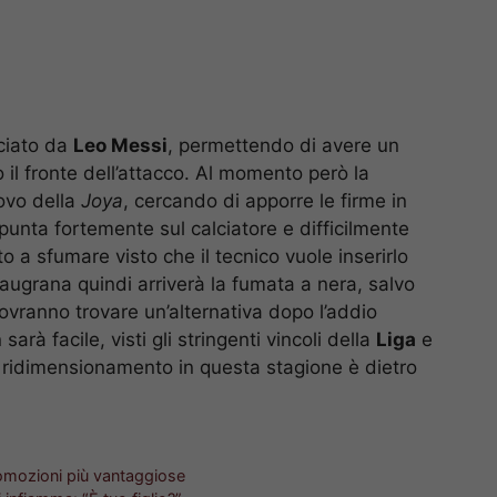
sciato da
Leo Messi
, permettendo di avere un
 il fronte dell’attacco. Al momento però la
novo della
Joya
, cercando di apporre le firme in
punta fortemente sul calciatore e difficilmente
to a sfumare visto che il tecnico vuole inserirlo
laugrana quindi arriverà la fumata a nera, salvo
dovranno trovare un’alternativa dopo l’addio
 sarà facile, visti gli stringenti vincoli della
Liga
e
orte ridimensionamento in questa stagione è dietro
romozioni più vantaggiose