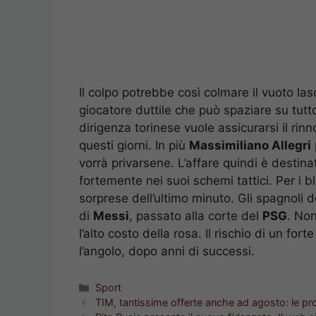
Il colpo potrebbe così colmare il vuoto la
giocatore duttile che può spaziare su tutto
dirigenza torinese vuole assicurarsi il rin
questi giorni. In più
Massimiliano Allegri
vorrà privarsene. L’affare quindi è destina
fortemente nei suoi schemi tattici. Per i b
sorprese dell’ultimo minuto. Gli spagnoli 
di
Messi
, passato alla corte del
PSG
. Non
l’alto costo della rosa. Il rischio di un f
l’angolo, dopo anni di successi.
Categorie
Sport
TIM, tantissime offerte anche ad agosto: le p