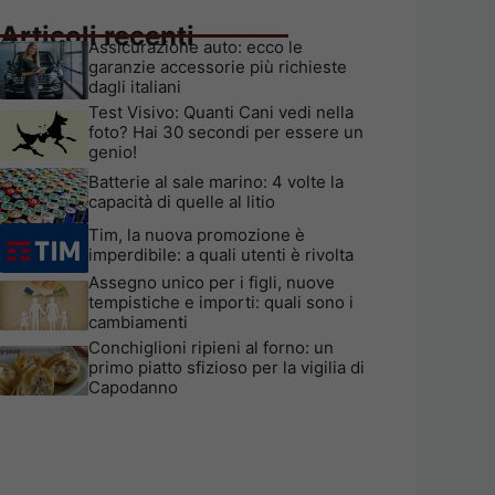
Articoli recenti
Assicurazione auto: ecco le
garanzie accessorie più richieste
dagli italiani
Test Visivo: Quanti Cani vedi nella
foto? Hai 30 secondi per essere un
genio!
Batterie al sale marino: 4 volte la
capacità di quelle al litio
Tim, la nuova promozione è
imperdibile: a quali utenti è rivolta
Assegno unico per i figli, nuove
tempistiche e importi: quali sono i
cambiamenti
Conchiglioni ripieni al forno: un
primo piatto sfizioso per la vigilia di
Capodanno