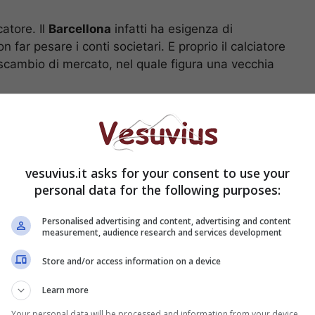
atore. Il
Barcellona
infatti ha esigenza di
 far pesare i conti societari. E proprio il calciatore
scambio di mercato, nel quale figura una vecchia
us, il Barcellona ci
vesuvius.it asks for your consent to use your
personal data for the following purposes:
Personalised advertising and content, advertising and content
measurement, audience research and services development
Store and/or access information on a device
Learn more
Your personal data will be processed and information from your device