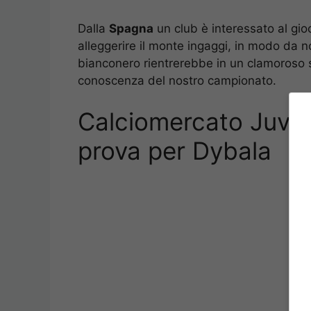
Dalla
Spagna
un club è interessato al gioc
alleggerire il monte ingaggi, in modo da non
bianconero rientrerebbe in un clamoroso 
conoscenza del nostro campionato.
Calciomercato Juvent
prova per Dybala