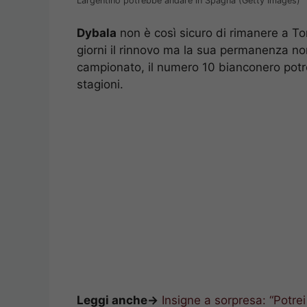
L’argentino potrebbe andare in Spagna (Getty Images)
Dybala
non è così sicuro di rimanere a Tor
giorni il rinnovo ma la sua permanenza non 
campionato, il numero 10 bianconero pot
stagioni.
Leggi anche->
Insigne a sorpresa: “Potrei 