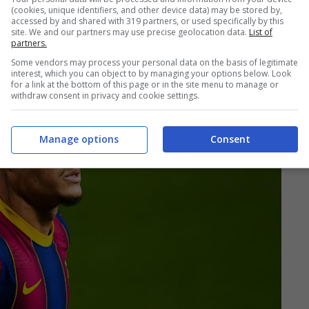
(cookies, unique identifiers, and other device data) may be stored by,
accessed by and shared with 319 partners, or used specifically by this
site. We and our partners may use precise geolocation data.
List of
partners.
Some vendors may process your personal data on the basis of legitimate
interest, which you can object to by managing your options below. Look
for a link at the bottom of this page or in the site menu to manage or
withdraw consent in privacy and cookie settings.
Manage options
Consent