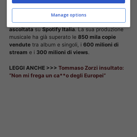
2020
,
“
This is Elodie
“
, album certificato
disco
di platino
, è stato il disco di un’artista femminile
Manage options
più venduto
ed è stata la cantante donna
più
ascoltata
su
Spotify Italia
. La sua produzione
musicale ha già superato le
850 mila copie
vendute
tra album e singoli, i
600 milioni di
stream
e i
300 milioni di views
.
LEGGI ANCHE >>>
Tommaso Zorzi insultato:
“Non mi frega un ca**o degli Europei”