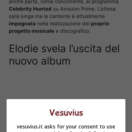
anche parte, come concorrente, al programma
Celebrity Hunted
su Amazon Prime. L’attesa
sarà lunga ma la cantante è attualmente
impegnata
nella realizzazione del
proprio
progetto musicale
e discografico.
Elodie svela l’uscita del
nuovo album
vesuvius.it asks for your consent to use