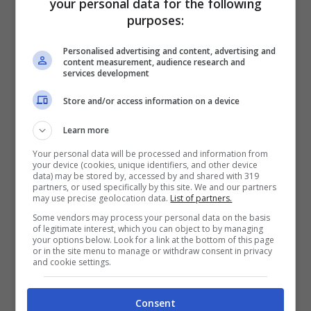
your personal data for the following
purposes:
Personalised advertising and content, advertising and
content measurement, audience research and
services development
Store and/or access information on a device
Learn more
Your personal data will be processed and information from
your device (cookies, unique identifiers, and other device
data) may be stored by, accessed by and shared with 319
partners, or used specifically by this site. We and our partners
may use precise geolocation data.
List of partners.
Elodie, uscirà a settembre il suo nuovo singolo (via social)
Some vendors may process your personal data on the basis
of legitimate interest, which you can object to by managing
La giovane cantante
Elodie
ha raggiunto molti
your options below. Look for a link at the bottom of this page
or in the site menu to manage or withdraw consent in privacy
importanti
risultati
che le hanno permesso di
and cookie settings.
raggiungere una grandissima popolarità.
Dall’apparizione sul palco dell’Ariston quest’anno
Consent
l’artista continua a macinare successi. Nel