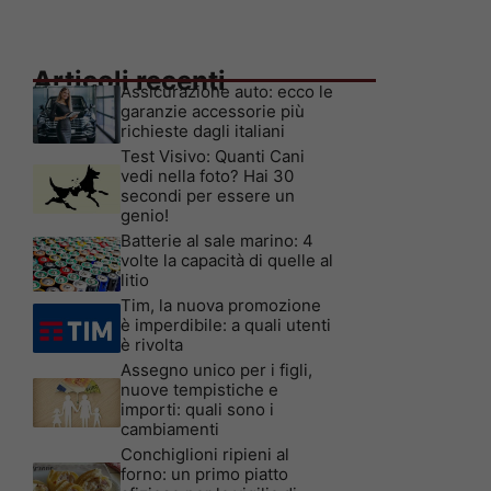
Articoli recenti
Assicurazione auto: ecco le
garanzie accessorie più
richieste dagli italiani
Test Visivo: Quanti Cani
vedi nella foto? Hai 30
secondi per essere un
genio!
Batterie al sale marino: 4
volte la capacità di quelle al
litio
Tim, la nuova promozione
è imperdibile: a quali utenti
è rivolta
Assegno unico per i figli,
nuove tempistiche e
importi: quali sono i
cambiamenti
Conchiglioni ripieni al
forno: un primo piatto