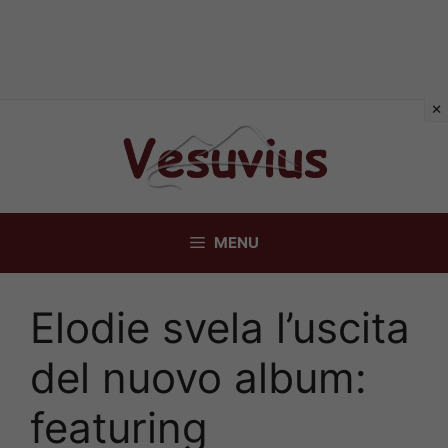
Vai
al
contenuto
MENU
Elodie svela l’uscita
del nuovo album:
featuring