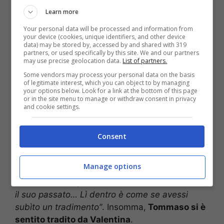
Learn more
Your personal data will be processed and information from
Temptation Island, Tommaso parla dopo il falò (Witty Tv)
your device (cookies, unique identifiers, and other device
data) may be stored by, accessed by and shared with 319
partners, or used specifically by this site. We and our partners
Tommaso
è stato
intervistato
dal settimanale
may use precise geolocation data.
List of partners.
Uomini e Donne
, raccontando cosa è successo
Some vendors may process your personal data on the basis
davvero nel resort in Sardegna che ospita il
of legitimate interest, which you can object to by managing
your options below. Look for a link at the bottom of this page
programma. Il ventunenne parte ammettendo il
or in the site menu to manage or withdraw consent in privacy
proprio limite nella gestione della gelosia:
“Tra
and cookie settings.
me e Valentina c’era un amore folle. Da parte
mia ammetto che c’era anche una folle gelosia.
Consent
L’ho sempre tenuta stretta, da quando ci siamo
messi insieme, ma credo di essermi comportato
Manage options
così per la mia inesperienza. Visto che non è
una donna che passa inosservata e dato anche
il suo passato… Lì dentro è come se avessi
subìto un tradimento”
. Insomma,
Tommaso si è
sentito tradito da Valentina
.