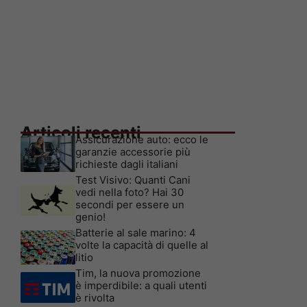
Articoli recenti
Assicurazione auto: ecco le
garanzie accessorie più
richieste dagli italiani
Test Visivo: Quanti Cani
vedi nella foto? Hai 30
secondi per essere un
genio!
Batterie al sale marino: 4
volte la capacità di quelle al
litio
Tim, la nuova promozione
è imperdibile: a quali utenti
è rivolta