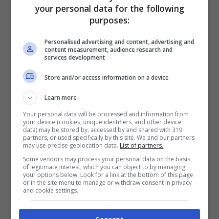
your personal data for the following
purposes:
Personalised advertising and content, advertising and
content measurement, audience research and
services development
Store and/or access information on a device
Learn more
Your personal data will be processed and information from
your device (cookies, unique identifiers, and other device
data) may be stored by, accessed by and shared with 319
partners, or used specifically by this site. We and our partners
may use precise geolocation data.
List of partners.
Some vendors may process your personal data on the basis
of legitimate interest, which you can object to by managing
Ezgi si volta per guardare Ozgur
your options below. Look for a link at the bottom of this page
or in the site menu to manage or withdraw consent in privacy
and cookie settings.
Il matrimonio nella nota località di mare ha
riservato tante sorprese, come
l’arrivo
inaspettato di Serdar
. Il dottore che corteggia