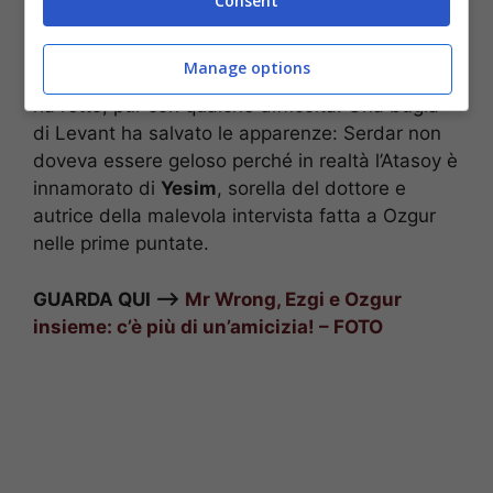
Consent
Ezgi si è scoperto essere un amico di lunga
data dello sposo, nessuno immaginava di
Manage options
trovarlo lì. Il finto fidanzamento di Ezgi e Ozgur
ha retto, pur con qualche difficoltà. Una bugia
di Levant ha salvato le apparenze: Serdar non
doveva essere geloso perché in realtà l’Atasoy è
innamorato di
Yesim
, sorella del dottore e
autrice della malevola intervista fatta a Ozgur
nelle prime puntate.
GUARDA QUI –>
Mr Wrong, Ezgi e Ozgur
insieme: c’è più di un’amicizia! – FOTO