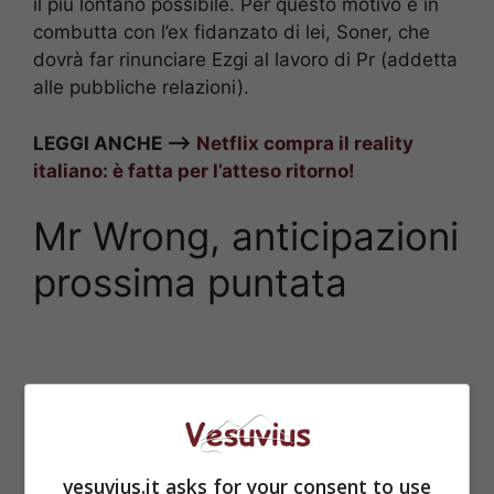
il più lontano possibile. Per questo motivo è in
combutta con l’ex fidanzato di lei, Soner, che
dovrà far rinunciare Ezgi al lavoro di Pr (addetta
alle pubbliche relazioni).
LEGGI ANCHE –>
Netflix compra il reality
italiano: è fatta per l’atteso ritorno!
Mr Wrong, anticipazioni
prossima puntata
vesuvius.it asks for your consent to use