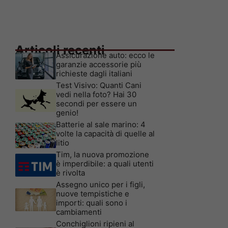
Articoli recenti
Assicurazione auto: ecco le
garanzie accessorie più
richieste dagli italiani
Test Visivo: Quanti Cani
vedi nella foto? Hai 30
secondi per essere un
genio!
Batterie al sale marino: 4
volte la capacità di quelle al
litio
Tim, la nuova promozione
è imperdibile: a quali utenti
è rivolta
Assegno unico per i figli,
nuove tempistiche e
importi: quali sono i
cambiamenti
Conchiglioni ripieni al