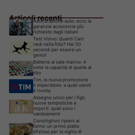
Articoli recenti
Assicurazione auto: ecco le
garanzie accessorie più
richieste dagli italiani
Test Visivo: Quanti Cani
vedi nella foto? Hai 30
secondi per essere un
genio!
Batterie al sale marino: 4
volte la capacità di quelle al
litio
Tim, la nuova promozione
è imperdibile: a quali utenti
è rivolta
Assegno unico per i figli,
nuove tempistiche e
importi: quali sono i
cambiamenti
Conchiglioni ripieni al
forno: un primo piatto
sfizioso per la vigilia di