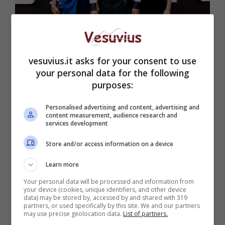
Confermati i personaggi chiave delle scorse stagioni (Photo by
Pablo Cuadra/Getty Images for Netflix)
vesuvius.it asks for your consent to use
Come di consueto, la serie spagnola porta con
your personal data for the following
sé molte novità. La prima è l’ingresso di un
purposes:
nuovo direttore: si tratta di
Diego Martin
, uomo
d’affari che tenterà di portare la disciplina
Personalised advertising and content, advertising and
content measurement, audience research and
all’interno dell’istituto. Lo seguiranno i suoi tre
services development
figli Ari, Mencía e Patrick interpretati
Store and/or access information on a device
rispettivamente da Carla Díaz, Martina Cariddi
e
Manu Rios
.
Learn more
Your personal data will be processed and information from
Leggi anche->
Love is in the air, le anticipazioni
your device (cookies, unique identifiers, and other device
del 17 giugno: Kaan distrugge Serkan
data) may be stored by, accessed by and shared with 319
partners, or used specifically by this site. We and our partners
may use precise geolocation data.
List of partners.