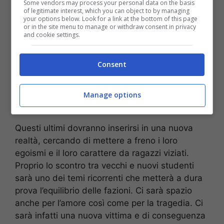
Some vendors may process your personal data on the basis
of legitimate interest, which you can object to by managing
your options below. Look for a link at the bottom of this page
or in the site menu to manage or withdraw consent in privacy
and cookie settings.
Consent
Manage options
Questi ultimi dovranno inserirsi in una nuova
realtà, cercando di mettere a freno i loro
egoismi e il loro carattere da ragazzi viziati.
Proprio lo scontro tra vecchi e nuovi studenti
sarà uno dei temi ricorrenti che metterà a dura
prova l’equilibrio delle fazioni. Ci sarà spazio
anche per l’amore così come per la tragedia. Ci
sarà infatti una nuova vittima e di conseguenza