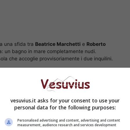
a una sfida tra
Beatrice Marchetti
e
Roberto
ta: un bagno in mare completamente nudi.
la che accoglie provvisoriamente i due inquilini.
trice Marchetti fa il
te nuda!
vesuvius.it asks for your consent to use your
personal data for the following purposes:
Personalised advertising and content, advertising and content
measurement, audience research and services development