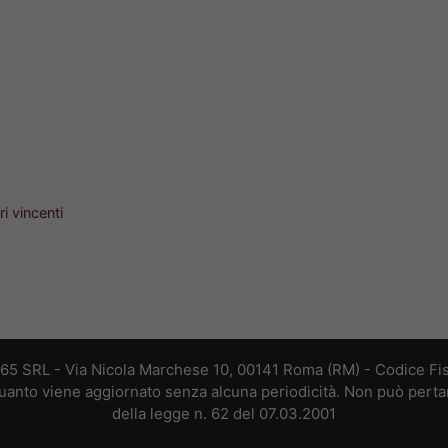
i vincenti
365 SRL - Via Nicola Marchese 10, 00141 Roma (RM) - Codice Fis
 quanto viene aggiornato senza alcuna periodicità. Non può perta
della legge n. 62 del 07.03.2001
Copyright ©2026 - Tutti i diritti riservati -
Contattaci