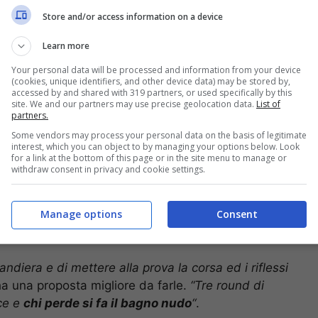
Store and/or access information on a device
Learn more
Your personal data will be processed and information from your device
(cookies, unique identifiers, and other device data) may be stored by,
accessed by and shared with 319 partners, or used specifically by this
site. We and our partners may use precise geolocation data.
List of
partners.
Some vendors may process your personal data on the basis of legitimate
interest, which you can object to by managing your options below. Look
for a link at the bottom of this page or in the site menu to manage or
withdraw consent in privacy and cookie settings.
Manage options
Consent
etamente nuda (via screenshot)
diera e di mettere alla prova la corsa ed i riflessi
ha una proposta migliore da farle.
“Tre round di
cce e
chi perde si fa il bagno nudo
“
.