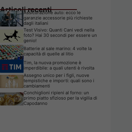
Articoli recenti
Assicurazione auto: ecco le
garanzie accessorie più richieste
dagli italiani
Test Visivo: Quanti Cani vedi nella
foto? Hai 30 secondi per essere un
genio!
Batterie al sale marino: 4 volte la
capacità di quelle al litio
Tim, la nuova promozione è
imperdibile: a quali utenti è rivolta
Assegno unico per i figli, nuove
tempistiche e importi: quali sono i
cambiamenti
Conchiglioni ripieni al forno: un
primo piatto sfizioso per la vigilia di
Capodanno