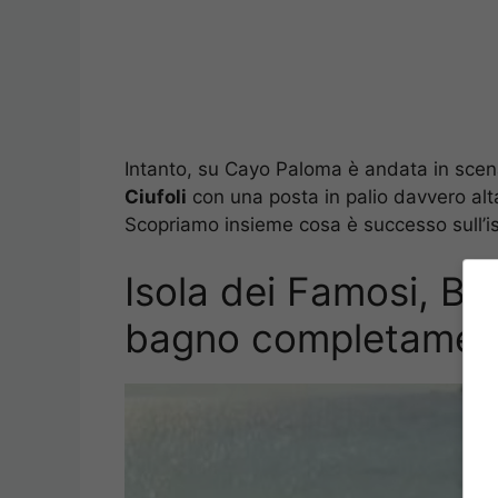
Intanto, su Cayo Paloma è andata in scen
Ciufoli
con una posta in palio davvero al
Scopriamo insieme cosa è successo sull’iso
Isola dei Famosi, Bea
bagno completamen