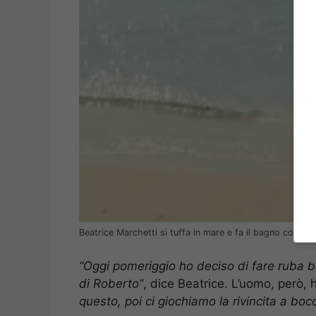
Beatrice Marchetti si tuffa in mare e fa il bagno compl
“Oggi pomeriggio ho deciso di fare ruba ban
di Roberto”
, dice Beatrice. L’uomo, però, 
questo, poi ci giochiamo la rivincita a bo