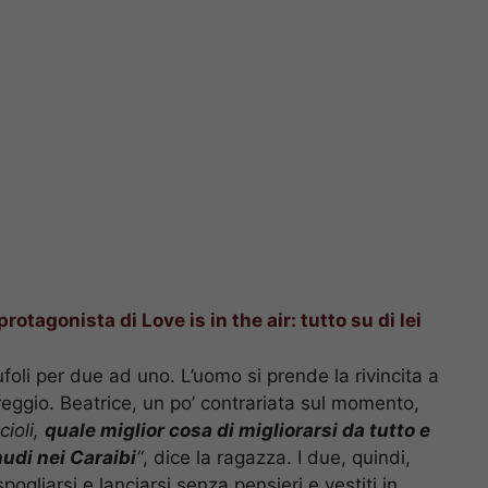
protagonista di Love is in the air: tutto su di lei
oli per due ad uno. L’uomo si prende la rivincita a
reggio. Beatrice, un po’ contrariata sul momento,
cioli,
quale miglior cosa di migliorarsi da tutto e
udi nei Caraibi
“
, dice la ragazza. I due, quindi,
ogliarsi e lanciarsi senza pensieri e vestiti in