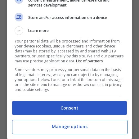
content measurement, audience research and
services development
Rocco Morabito, chi è il
Store and/or access information on a device
boss
Learn more
Your personal data will be processed and information from
your device (cookies, unique identifiers, and other device
data) may be stored by, accessed by and shared with 319
partners, or used specifically by this site. We and our partners
may use precise geolocation data.
List of partners.
Some vendors may process your personal data on the basis
of legitimate interest, which you can object to by managing
your options below. Look for a link at the bottom of this page
or in the site menu to manage or withdraw consent in privacy
and cookie settings.
Consent
Foto Facebook
54 anni, originario di Africo nel Reggino,
Manage options
Morabito deve scontare 30 anni di carcere
per
le condanne di associazione di stampo mafioso