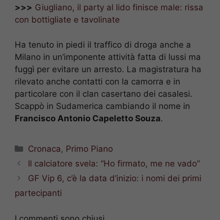
>>>
Giugliano, il party al lido finisce male: rissa
con bottigliate e tavolinate
Ha tenuto in piedi il traffico di droga anche a
Milano in un’imponente attività fatta di lussi ma
fuggì per evitare un arresto. La magistratura ha
rilevato anche contatti con la camorra e in
particolare con il clan casertano dei casalesi.
Scappò in Sudamerica cambiando il nome in
Francisco Antonio Capeletto Souza
.
Categorie
Cronaca
,
Primo Piano
Il calciatore svela: “Ho firmato, me ne vado”
GF Vip 6, c’è la data d’inizio: i nomi dei primi
partecipanti
I commenti sono chiusi.