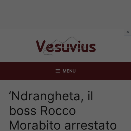
Vai
al
contenuto
MENU
‘Ndrangheta, il
boss Rocco
Morabito arrestato