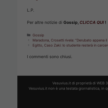
L.P.
Per altre notizie di
Gossip,
CLICCA QUI
!
Categorie
Gossip
Maradona, Crosetti rivela: “Derubato appena il
Egitto, Caso Zaki: lo studente resterà in carcere
I commenti sono chiusi.
Vesuvius.it di proprietà di WEB 
Vesuvius.it non è una testata giornalistica, in