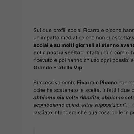
Sui due profili social Ficarra e picone han
un impatto mediatico che non ci aspettava
social e su molti giornali si stanno avan
della nostra scelta
.”. Infatti i due comici
ricevuto e poi hanno chiuso ogni possibil
Grande Fratello Vip
.
Successivamente
Ficarra e Picone
hanno c
pche ha scatenato la scelta. Infatti i due
abbiamo più volte ribadito, abbiamo solo
scomodiamo quindi altre supposizioni
“. I
lasciato intendere che qualcosa bolle in p
A proposito di
#striscialanotizia