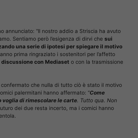
no annunciato: “Il nostro addio a Striscia ha avuto
mo. Sentiamo però l’esigenza di dirvi che
sui
zando una serie di ipotesi per spiegare il motivo
 hanno prima ringraziato i sostenitori per l’affetto
e
discussione con Mediaset
o con la trasmissione
onfermato che nulla di tutto ciò è stato il motivo
 comici palermitani hanno affermato: “
Come
 voglia di rimescolare le carte
. Tutto qua. Non
l futuro dei due resta incerto, ma i comici hanno
entola.
👉
pic.twitter.com/YkfUEpruih