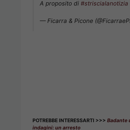
— Ficarra & Picone (@Ficarrae
POTREBBE INTERESSARTI >>>
Badante u
indagini: un arresto