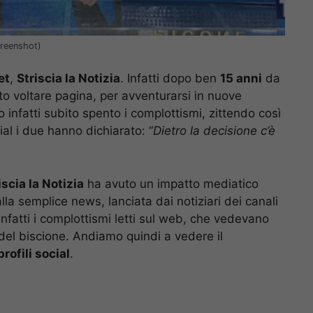
creenshot)
et
,
Striscia la Notizia
. Infatti dopo ben
15 anni
da
o voltare pagina, per avventurarsi in nuove
 infatti subito spento i complottismi, zittendo così
cial i due hanno dichiarato: “
Dietro la decisione c’è
iscia la Notizia
ha avuto un impatto mediatico
alla semplice news, lanciata dai notiziari dei canali
infatti i complottismi letti sul web, che vedevano
 del biscione. Andiamo quindi a vedere il
profili social
.