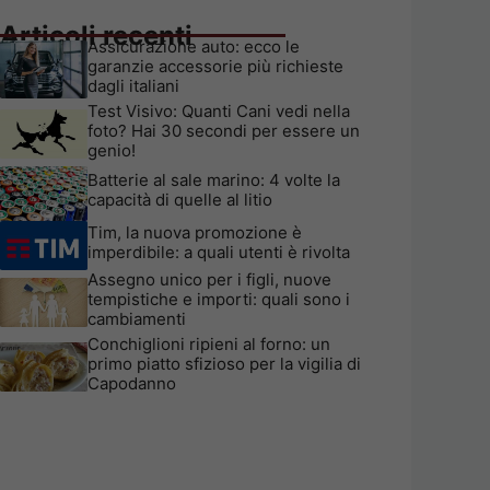
Articoli recenti
Assicurazione auto: ecco le
garanzie accessorie più richieste
dagli italiani
Test Visivo: Quanti Cani vedi nella
foto? Hai 30 secondi per essere un
genio!
Batterie al sale marino: 4 volte la
capacità di quelle al litio
Tim, la nuova promozione è
imperdibile: a quali utenti è rivolta
Assegno unico per i figli, nuove
tempistiche e importi: quali sono i
cambiamenti
Conchiglioni ripieni al forno: un
primo piatto sfizioso per la vigilia di
Capodanno