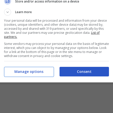
Store and/or access information on a device
scialanotizia
Dopo 15 anni non è facile
uelli che ci avete seguito in questi anni
Learn more
o in giro 😃
Your personal data will be processed and information from your device
(cookies, unique identifiers, and other device data) may be stored by,
accessed by and shared with 319 partners, or used specifically by this
site. We and our partners may use precise geolocation data.
List of
partners.
Picone)
November 30, 2020
Some vendors may process your personal data on the basis of legitimate
interest, which you can object to by managing your options below. Look
for a link at the bottom of this page or in the site menu to manage or
withdraw consent in privacy and cookie settings.
Manage options
Consent