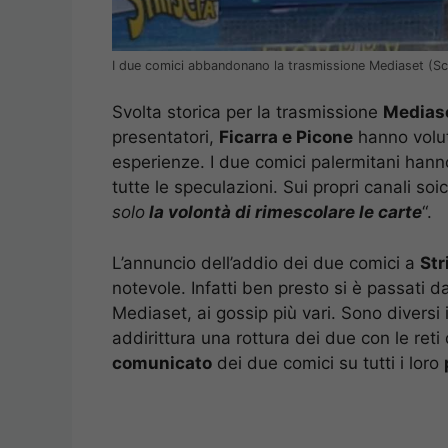
I due comici abbandonano la trasmissione Mediaset (S
Svolta storica per la trasmissione
Medias
presentatori,
Ficarra e Picone
hanno volut
esperienze. I due comici palermitani hanno
tutte le speculazioni. Sui propri canali soi
solo
la volontà di rimescolare le carte
“.
L’annuncio dell’addio dei due comici a
Str
notevole. Infatti ben presto si è passati d
Mediaset, ai gossip più vari. Sono diversi 
addirittura una rottura dei due con le reti
comunicato
dei due comici su tutti i loro