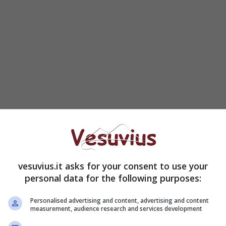
 Crosetti rivela: “Derubato appena il suo cuore
dio a Striscia dopo 15
vesuvius.it asks for your consent to use your
personal data for the following purposes:
Personalised advertising and content, advertising and content
measurement, audience research and services development
to stasera in trasmissione, abbiamo