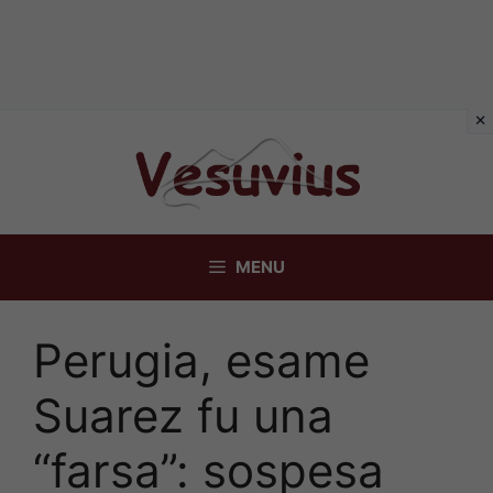
Vai
al
contenuto
MENU
Perugia, esame
Suarez fu una
“farsa”: sospesa