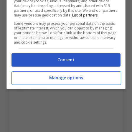
your device (cookies, unique identifiers, and other device
data) may be stored by, accessed by and shared with 319
partners, or used specifically by this site. We and our partners
may use precise geolocation data.
List of partners.
Some vendors may process your personal data on the basis
LEGGI ANCHE –>
Coronavirus, niente calcetto
of legitimate interest, which you can object to by managing
e feste private: le ipotesi del nuovo Cpcm
your options below. Look for a link at the bottom of this page
or in the site menu to manage or withdraw consent in privacy
and cookie settings.
LEGGI ANCHE –>
Non è l’Arena, rissa tra
Fusaro e Cecchi Paone
Consent
Manage options