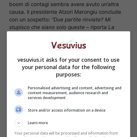
boom di contagi sembra avere avuto un’altra
causa. Il presidente Atzori Marongiu conclude
con un sospetto:
“Due partite rinviate? Mi
stupisco che siano solo queste
– riporta
La
Repubblica
–
trovo che sia davvero strano che
su 400 partite ancora nessuna sia stata rinviata
per positività di qualche giocatore. I controlli
vanno fatti, la mia impressione è che questo
vesuvius.it asks for your consent to use
non avvenga”
.
your personal data for the following
purposes:
Personalised advertising and content, advertising and
content measurement, audience research and
services development
Store and/or access information on a device
Learn more
Your personal data will be processed and information from