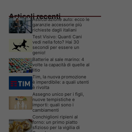
Articoli recenti
Assicurazione auto: ecco le
garanzie accessorie più
richieste dagli italiani
Test Visivo: Quanti Cani
vedi nella foto? Hai 30
secondi per essere un
genio!
Batterie al sale marino: 4
volte la capacità di quelle al
litio
Tim, la nuova promozione
è imperdibile: a quali utenti
è rivolta
Assegno unico per i figli,
nuove tempistiche e
importi: quali sono i
cambiamenti
Conchiglioni ripieni al
forno: un primo piatto
sfizioso per la vigilia di