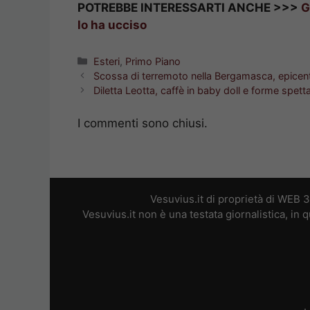
POTREBBE INTERESSARTI ANCHE >>>
G
lo ha ucciso
Categorie
Esteri
,
Primo Piano
Scossa di terremoto nella Bergamasca, epicent
Diletta Leotta, caffè in baby doll e forme spet
I commenti sono chiusi.
Vesuvius.it di proprietà di WEB 
Vesuvius.it non è una testata giornalistica, in