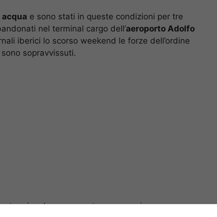
é acqua
e sono stati in queste condizioni per tre
bbandonati nel terminal cargo dell’
aeroporto Adolfo
rnali iberici lo scorso weekend le forze dell’ordine
 sono sopravvissuti.
 ipotermia e hanno provato a sopravvivere