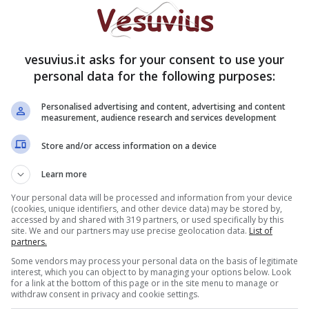
i
. I sopravvissuti sono stati dati in affidamento a
 protezione animale: la Salvando Peludos e la Alba
star Animal) che hanno trovato loro una
ri posti pronti ad ospitarli. Anche i pulcini che
vesuvius.it asks for your consent to use your
ella scoperta della polizia stanno morendo per le
personal data for the following purposes:
. Avviata un’indagine.
Personalised advertising and content, advertising and content
measurement, audience research and services development
oronavirus, Bruxelles chiude i bar: 2300 casi al
Store and/or access information on a device
lcini morti: indaga la
Learn more
Your personal data will be processed and information from your device
(cookies, unique identifiers, and other device data) may be stored by,
accessed by and shared with 319 partners, or used specifically by this
site. We and our partners may use precise geolocation data.
List of
partners.
c/posts/2058215627644507
Some vendors may process your personal data on the basis of legitimate
interest, which you can object to by managing your options below. Look
spiegazioni alla società che gestisce l’aeroporto.
for a link at the bottom of this page or in the site menu to manage or
withdraw consent in privacy and cookie settings.
nimali che
si è rifiutata di farsi carico
. La polizia