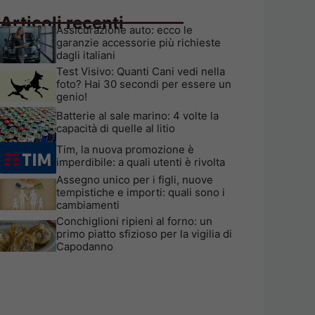
Articoli recenti
Assicurazione auto: ecco le
garanzie accessorie più richieste
dagli italiani
Test Visivo: Quanti Cani vedi nella
foto? Hai 30 secondi per essere un
genio!
Batterie al sale marino: 4 volte la
capacità di quelle al litio
Tim, la nuova promozione è
imperdibile: a quali utenti è rivolta
Assegno unico per i figli, nuove
tempistiche e importi: quali sono i
cambiamenti
Conchiglioni ripieni al forno: un
primo piatto sfizioso per la vigilia di
Capodanno