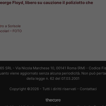
eorge Floyd, libero su cauzione il poliziotto che
ro a Sorisole
tacolari – FOTO
365 SRL - Via Nicola Marchese 10, 00141 Roma (RM) - Codice Fis
 quanto viene aggiornato senza alcuna periodicità. Non può perta
della legge n. 62 del 07.03.2001
Copyright ©2026 - Tutti i diritti riservati -
Contattaci