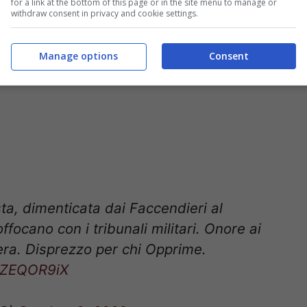
for a link at the bottom of this page or in the site menu to manage or
withdraw consent in privacy and cookie settings.
Manage options
Consent
ta, dimenticata dai Faccendieri al
ffocano con i tribunali militari. Onore ai
era. Disprezzo per chi Opprime.
OMZEQOR9iX
MC)
October 8, 2020