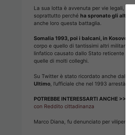
La sua lotta è avvenuta per vie legali, in s
soprattutto perché
ha spronato gli altri 
anche loro questa battaglia.
Somalia 1993, poi i balcani, in Kosovo, n
corpo e quello di tantissimi altri militari i
linfatico causato dallo Stato reticente e 
quelle di molti colleghi.
Su Twitter è stato ricordato anche dal
Ser
Ultimo
, l’ufficiale che nel 1993 arrestà il
POTREBBE INTERESSARTI ANCHE >>>
A
con Reddito cittadinanza
Marco Diana, fu denunciato per vilipendio a