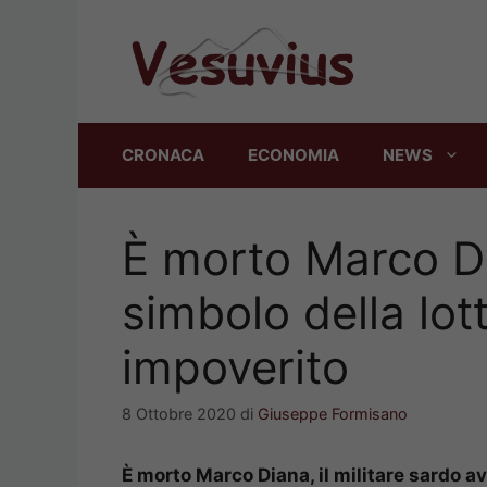
Vai
al
contenuto
CRONACA
ECONOMIA
NEWS
È morto Marco Di
simbolo della lot
impoverito
8 Ottobre 2020
di
Giuseppe Formisano
È morto Marco Diana, il militare sardo a