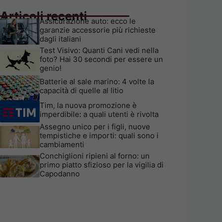
Articoli recenti
Assicurazione auto: ecco le
garanzie accessorie più richieste
dagli italiani
Test Visivo: Quanti Cani vedi nella
foto? Hai 30 secondi per essere un
genio!
Batterie al sale marino: 4 volte la
capacità di quelle al litio
Tim, la nuova promozione è
imperdibile: a quali utenti è rivolta
Assegno unico per i figli, nuove
tempistiche e importi: quali sono i
cambiamenti
Conchiglioni ripieni al forno: un
primo piatto sfizioso per la vigilia di
Capodanno