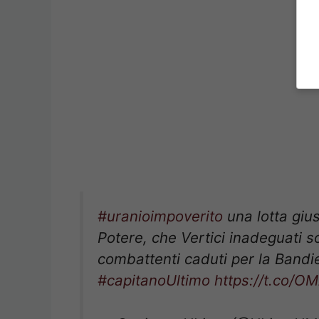
#uranioimpoverito
una lotta gius
Potere, che Vertici inadeguati so
combattenti caduti per la Bandi
#capitanoUltimo
https://t.co/
— Capitano Ultimo (@UltimoU