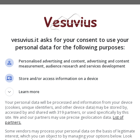
trada con le proteste e sul social. Ma è stata utile
militari ammalati ad alzare la voce
e intraprendere
vesuvius.it asks for your consent to use your
el 1998
: queste le missioni di Marco dove il suo
personal data for the following purposes:
taliani si è ammalato. Il suo era un male al sistema
non curante dei pericolo, secondo le sue accuse e
Personalised advertising and content, advertising and content
measurement, audience research and services development
gio De Caprio
, il famoso capitano del carabinieri
Store and/or access information on a device
 capo di cosa nostra Totò Riina.
Learn more
vellino, droga a casa durante lockdown pagata
Your personal data will be processed and information from your device
(cookies, unique identifiers, and other device data) may be stored by,
accessed by and shared with 319 partners, or used specifically by this
site. We and our partners may use precise geolocation data.
List of
partners.
lla istituzioni
Some vendors may process your personal data on the basis of legitimate
interest, which you can object to by managing your options below. Look