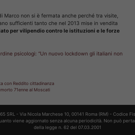
di Marco non si è fermata anche perché tra visite,
no sufficienti tanto che nel 2013 mise in vendita
to per vilipendio contro le istituzioni e le forze
rdine psicologi: “Un nuovo lockdown gli italiani non
a con Reddito cittadinanza
a: morto 71enne al Moscati
365 SRL - Via Nicola Marchese 10, 00141 Roma (RM) - Codice Fis
 quanto viene aggiornato senza alcuna periodicità. Non può perta
della legge n. 62 del 07.03.2001